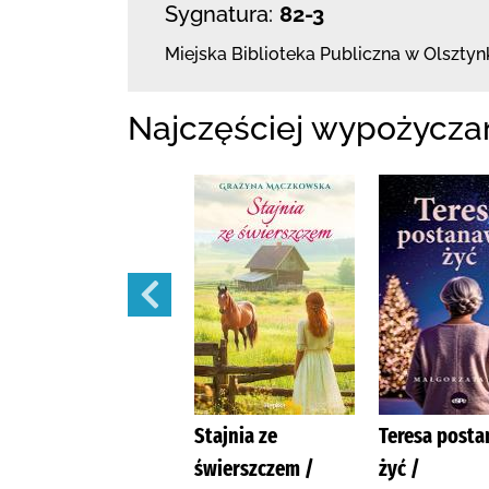
Sygnatura:
82-3
Miejska Biblioteka Publiczna
w Olsztyn
Najczęściej wypożycza
Sny pachnące
Stajnia ze
Teresa posta
igliwiem /
świerszczem /
żyć /