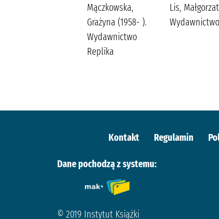
Piasecka, Wioletta
Mączkowska,
Lis, Małgorza
Agencja
Grażyna (1958- ).
Wydawnictwo
Wydawniczo-
Wydawnictwo
Reklamowa Skarpa
Replika
Warszawska
Kontakt
Regulamin
Po
Dane pochodzą z systemu:
© 2019 Instytut Książki