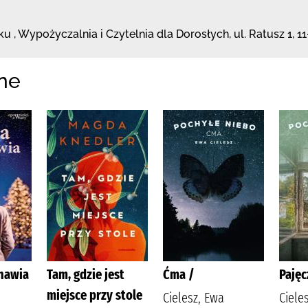
ku
,
Wypożyczalnia i Czytelnia dla Dorosłych,
ul. Ratusz 1
,
11
ne
nawia
Tam, gdzie jest
Ćma /
Pajęc
miejsce przy stole
Cielesz, Ewa
Ciele