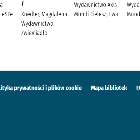
/
ta
Wydawnictwo Axis
Wyda
 eSPe
Knedler, Magdalena
Mundi Cielesz, Ewa
Mundi
Wydawnictwo
Zwierciadło
lityka prywatności i plików cookie
Mapa bibliotek
F