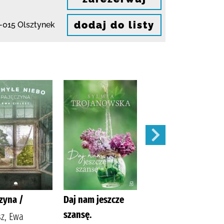
dodaj do listy
-015 Olsztynek
zyna /
Daj nam jeszcze
Stefania /
szansę.
sz, Ewa
Manelska,