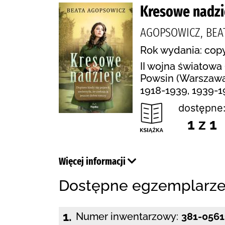
Kresowe nadzi
AGOPSOWICZ, BEA
Rok wydania: copy
II wojna światowa 
Powsin (Warszawa 
1918-1939, 1939-1
dostępne
1 z 1
Więcej informacji
Dostępne egzemplarz
1.
Numer inwentarzowy:
381-0561