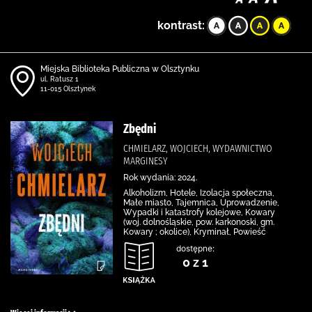
kontrast:
Miejska Biblioteka Publiczna w Olsztynku
ul. Ratusz 1
11-015 Olsztynek
Zbędni
CHMIELARZ, WOJCIECH, WYDAWNICTWO
MARGINESY
Rok wydania: 2024.
Alkoholizm, Hotele, Izolacja społeczna,
Małe miasto, Tajemnica, Uprowadzenie,
Wypadki i katastrofy kolejowe, Kowary
(woj. dolnośląskie, pow. karkonoski, gm.
Kowary ; okolice), Kryminał, Powieść
dostępne:
0 z 1