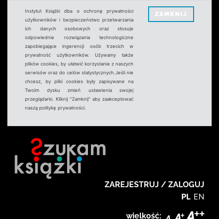
Instytut Książki dba o ochronę prywatności
ZAMKNIJ
użytkowników i bezpieczeństwo przetwarzania
ich danych osobowych oraz stosuje
odpowiednie rozwiązania technologiczne
zapobiegające ingerencji osób trzecich w
prywatność użytkowników. Używamy także
plików cookies, by ułatwić korzystanie z naszych
serwisów oraz do celów statystycznych.Jeśli nie
chcesz, by pliki cookies były zapisywane na
Twoim dysku zmień ustawienia swojej
przeglądarki. Kliknij "Zamknij" aby zaakceptować
naszą politykę prywatności.
ZAREJESTRUJ / ZALOGUJ
PL
EN
wielkość: