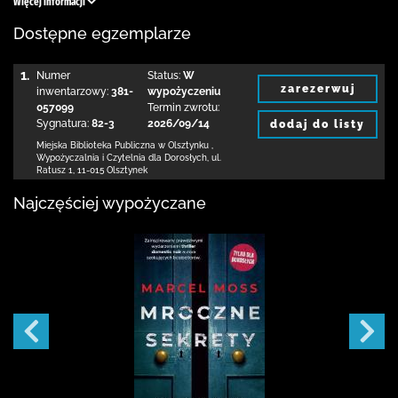
Więcej informacji
Dostępne egzemplarze
1.
Numer
Status:
W
zarezerwuj
inwentarzowy:
381-
wypożyczeniu
057099
Termin zwrotu:
Sygnatura:
82-3
2026/09/14
dodaj do listy
Miejska Biblioteka Publiczna
w Olsztynku
,
Wypożyczalnia i Czytelnia dla Dorosłych,
ul.
Ratusz 1
,
11-015 Olsztynek
Najczęściej wypożyczane