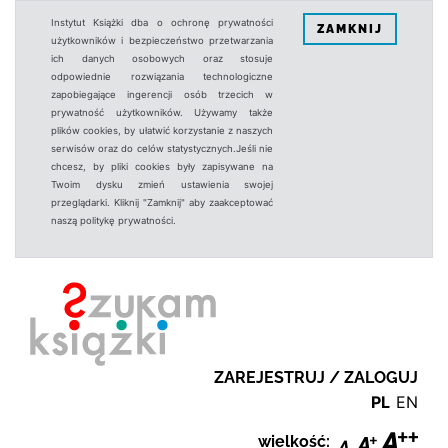
Instytut Książki dba o ochronę prywatności
ZAMKNIJ
użytkowników i bezpieczeństwo przetwarzania
ich danych osobowych oraz stosuje
odpowiednie rozwiązania technologiczne
zapobiegające ingerencji osób trzecich w
prywatność użytkowników. Używamy także
plików cookies, by ułatwić korzystanie z naszych
serwisów oraz do celów statystycznych.Jeśli nie
chcesz, by pliki cookies były zapisywane na
Twoim dysku zmień ustawienia swojej
przeglądarki. Kliknij "Zamknij" aby zaakceptować
naszą politykę prywatności.
ZAREJESTRUJ / ZALOGUJ
PL
EN
wielkość: