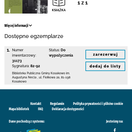
1 z 1
Więcej informacji
Dostępne egzemplarze
1.
Numer
Status:
Do
zarezerwuj
inwentarzowy:
wypożyczenia
31173
Sygnatura:
82-92
dodaj do listy
Biblioteka Publiczna Gminy Kosakowo
im.
Augustyna Necla
,
ul. Fiołkowa 2a
,
81-198
Kosakowo
Kontakt
Regulamin
Polityka prywatności i plików cookie
Mapa bibliotek
FAQ
Deklaracja dostępności
Dane pochodzą z systemu:
Jesteśmy na: