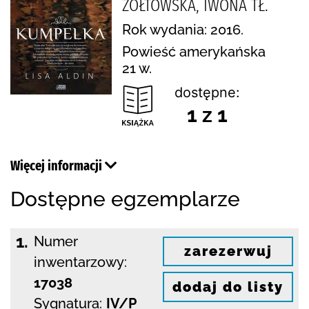
ŻÓŁTOWSKA, IWONA TŁ.
Rok wydania: 2016.
Powieść amerykańska
21 w.
dostępne:
1 z 1
Więcej informacji
Dostępne egzemplarze
1.
Numer
zarezerwuj
inwentarzowy:
17038
dodaj do listy
Sygnatura:
IV/P