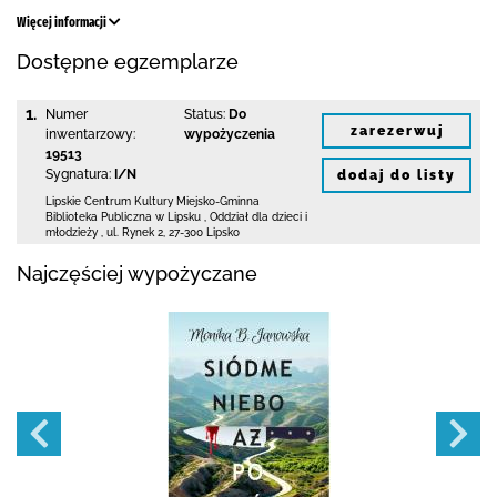
Więcej informacji
Dostępne egzemplarze
1.
Numer
Status:
Do
zarezerwuj
inwentarzowy:
wypożyczenia
19513
Sygnatura:
I/N
dodaj do listy
Lipskie Centrum Kultury Miejsko-Gminna
Biblioteka
Publiczna w Lipsku
,
Oddział dla dzieci i
młodzieży ,
ul. Rynek 2
,
27-300 Lipsko
Najczęściej wypożyczane