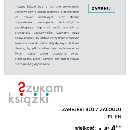
Instytut Książki dba o ochronę prywatności
ZAMKNIJ
użytkowników i bezpieczeństwo przetwarzania
ich danych osobowych oraz stosuje
odpowiednie rozwiązania technologiczne
zapobiegające ingerencji osób trzecich w
prywatność użytkowników. Używamy także
plików cookies, by ułatwić korzystanie z naszych
serwisów oraz do celów statystycznych.Jeśli nie
chcesz, by pliki cookies były zapisywane na
Twoim dysku zmień ustawienia swojej
przeglądarki. Kliknij "Zamknij" aby zaakceptować
naszą politykę prywatności.
ZAREJESTRUJ / ZALOGUJ
PL
EN
wielkość: