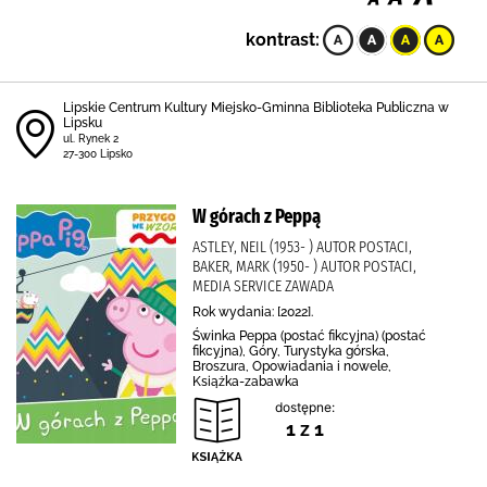
kontrast:
Lipskie Centrum Kultury Miejsko-Gminna Biblioteka Publiczna w
Lipsku
ul. Rynek 2
27-300 Lipsko
W górach z Peppą
ASTLEY, NEIL (1953- ) AUTOR POSTACI,
BAKER, MARK (1950- ) AUTOR POSTACI,
MEDIA SERVICE ZAWADA
Rok wydania: [2022].
Świnka Peppa (postać fikcyjna) (postać
fikcyjna), Góry, Turystyka górska,
Broszura, Opowiadania i nowele,
Książka-zabawka
dostępne:
1 z 1