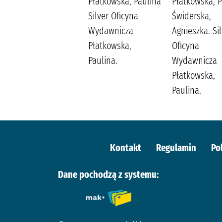
Płatkowska, Paulina
Płatkowska, P
Płatkowska, Paulina
Silver Oficyna
Świderska,
Bello, Beata. Silver
Wydawnicza
Agnieszka. Si
Oficyna
Płatkowska,
Oficyna
Wydawnicza
Paulina.
Wydawnicza
Płatkowska,
Płatkowska,
Paulina.
Paulina.
Kontakt
Regulamin
Po
Dane pochodzą z systemu: