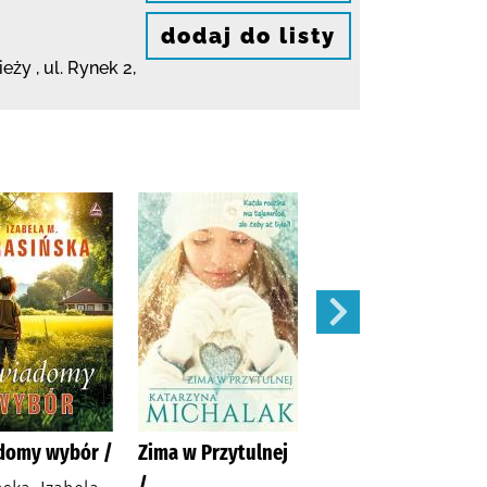
dodaj do listy
ieży ,
ul. Rynek 2
,
domy wybór /
Zima w Przytulnej
Siła zemsty /
/