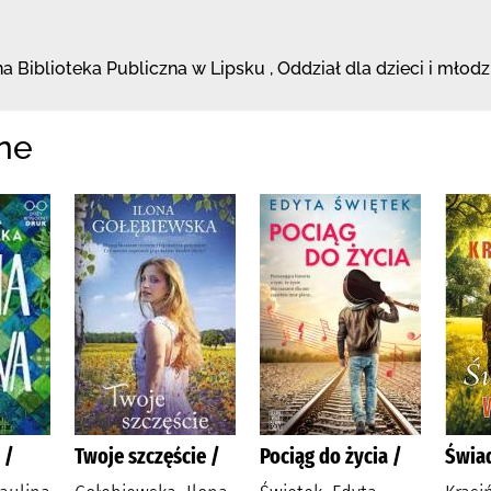
a Biblioteka
Publiczna w Lipsku
,
Oddział dla dzieci i młodz
ne
 /
Twoje szczęście /
Pociąg do życia /
Świa