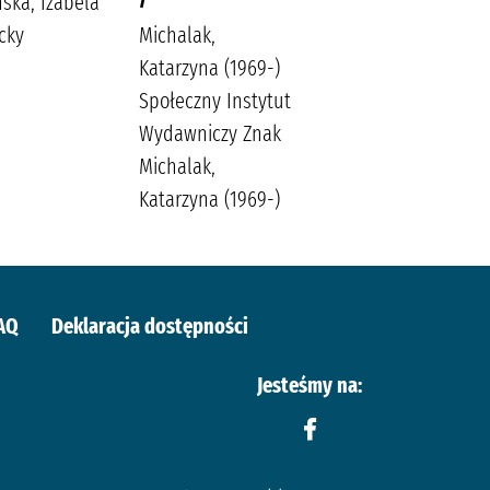
ńska, Izabela
Lingas-Łoniewska,
cky
Michalak,
Agnieszka
Katarzyna (1969-)
Wydawnictwo
Społeczny Instytut
JakBook Lingas-
Wydawniczy Znak
Łoniewska,
Michalak,
Agnieszka
Katarzyna (1969-)
Szafrańska, Anna
(1990-)
AQ
Deklaracja dostępności
Jesteśmy na: