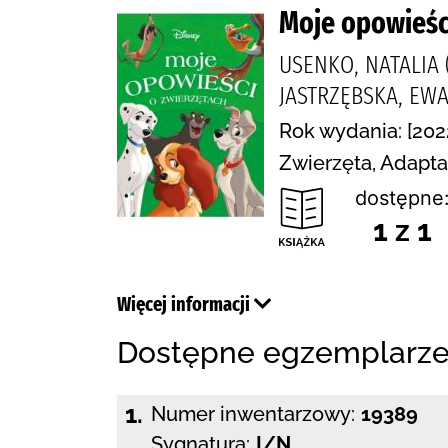
Moje opowieśc
USENKO, NATALIA 
JASTRZĘBSKA, EWA
Rok wydania: [2022
Zwierzęta, Adapta
dostępne
1 z 1
Więcej informacji
Dostępne egzemplarz
1.
Numer inwentarzowy:
19389
Sygnatura:
I/N