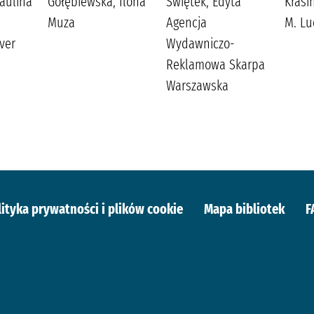
aulina
Gołębiewska, Ilona
Świętek, Edyta
Krasi
Muza
Agencja
M. Lu
lver
Wydawniczo-
Reklamowa Skarpa
Warszawska
lityka prywatności i plików cookie
Mapa bibliotek
F