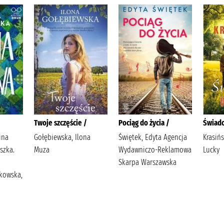
Twoje szczęście /
Pociąg do życia /
Świad
ina
Gołębiewska, Ilona
Świętek, Edyta Agencja
Krasińs
szka.
Muza
Wydawniczo-Reklamowa
Lucky
Skarpa Warszawska
kowska,