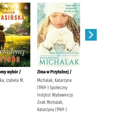
omy wybór /
Zima w Przytulnej /
Siła zemsty /
ka, Izabela M.
Michalak, Katarzyna
Lingas-Łoniewska,
(1969-) Społeczny
Agnieszka Wydawnictwo
Instytut Wydawniczy
JakBook Lingas-
Znak Michalak,
Łoniewska, Agnieszka
Katarzyna (1969-)
Szafrańska, Anna (1990-)