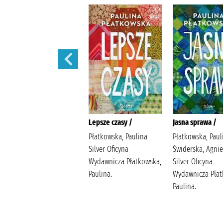
Bądź dobrej myśli /
Lepsze czasy /
Jasna sprawa /
Płatkowska, Paulina
Płatkowska, Paulina
Płatkowska, Paul
Bello, Beata. Silver
Silver Oficyna
Świderska, Agnie
Oficyna Wydawnicza
Wydawnicza Płatkowska,
Silver Oficyna
Płatkowska, Paulina.
Paulina.
Wydawnicza Płat
Paulina.