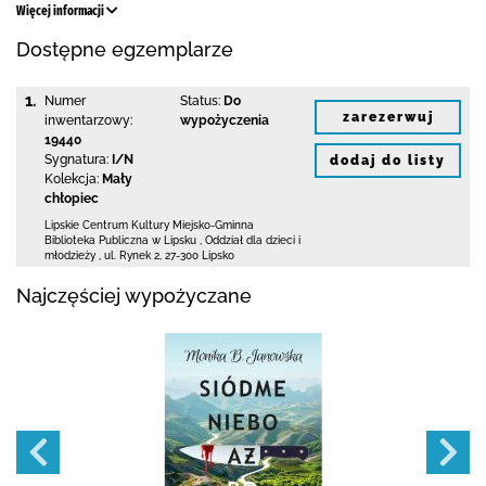
Więcej informacji
Dostępne egzemplarze
1.
Numer
Status:
Do
zarezerwuj
inwentarzowy:
wypożyczenia
19440
Sygnatura:
I/N
dodaj do listy
Kolekcja:
Mały
chłopiec
Lipskie Centrum Kultury Miejsko-Gminna
Biblioteka
Publiczna w Lipsku
,
Oddział dla dzieci i
młodzieży ,
ul. Rynek 2
,
27-300 Lipsko
Najczęściej wypożyczane