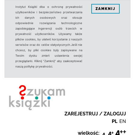
Instytut Książki dba o ochronę prywatności
ZAMKNIJ
użytkowników i bezpieczeństwo przetwarzania
ich danych osobowych oraz stosuje
odpowiednie rozwiązania technologiczne
zapobiegające ingerencji osób trzecich w
prywatność użytkowników. Używamy także
plików cookies, by ułatwić korzystanie z naszych
serwisów oraz do celów statystycznych.Jeśli nie
chcesz, by pliki cookies były zapisywane na
Twoim dysku zmień ustawienia swojej
przeglądarki. Kliknij "Zamknij" aby zaakceptować
naszą politykę prywatności.
ZAREJESTRUJ / ZALOGUJ
PL
EN
wielkość: