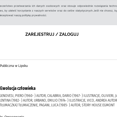
ieczeństwo przetwarzania ich danych osobowych oraz stosuje odpowiednie rozwiązania techno
, by ułatwić korzystanie z naszych serwisów oraz do celów statystycznych.Jeśli nie chcesz, by
aakceptować naszą politykę prywatności.
ZAREJESTRUJ / ZALOGUJ
 Publiczna w Lipsku
, Ewolucja człowieka
ENOVESI, PIERO (1960- ) AUTOR, CALABRIA, DARIO (1967- ) ILUSTRACJE, OLIVIERI, 
ENTINA (1982- ) AUTOR, URBANO, EMILIO (1974- ) ILUSTRACJE, VICO, ANDREA AUTOR
A (TŁUMACZKA) TŁUMACZENIE, PAGANI, LUCA (1985- ) AUTOR, STORY HOUSE EGMONT