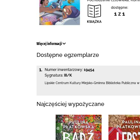
Pochodzenie człowieka, Komi
dostępne:
1 z 1
Więcej informacji
Dostępne egzemplarze
1.
Numer inwentarzowy:
19454
Sygnatura:
III/K
Lipskie Centrum Kultury Miejsko-Gminna Biblioteka
Publiczna w
Najczęściej wypożyczane