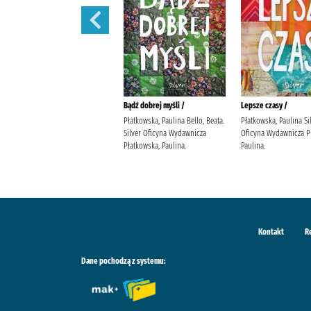
Nie mogę się doczekać... kiedy
Bądź dobrej myśli /
Lepsze czasy /
wreszcie pójdę do nieba /
Płatkowska, Paulina Bello, Beata.
Płatkowska, Paulina Si
Flagg, Fannie (1944- ) Gębicka-
Silver Oficyna Wydawnicza
Oficyna Wydawnicza P
Frąc, Maria Wydawnictwo
Płatkowska, Paulina.
Paulina.
Literackie
Kontakt
R
Dane pochodzą z systemu: