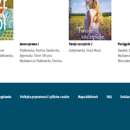
Jasna sprawa /
Twoje szczęście /
Pociąg do
lver
Płatkowska, Paulina Świderska,
Gołębiewska, Ilona Muza
Świętek, 
łatkowska,
Agnieszka. Silver Oficyna
Wydawni
Wydawnicza Płatkowska, Paulina.
Warszaw
egulamin
Polityka prywatności i plików cookie
Mapa bibliotek
FAQ
Deklar