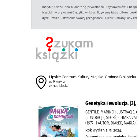
Instytut Książki dba o ochronę prywatności użytkowników i bezp
trzecich w prywatność użytkowników. Używamy także plików cookies
dysku zmień ustawienia swojej przeglądarki. Kliknij "Zamknij" aby z
Lipskie Centrum Kultury Miejsko-Gminna Biblioteka
ul. Rynek 2
27-300 Lipsko
Genetyka i ewolucja. [3]
GENTILE, MARINO ILUSTRACJE, G
ILUSTRACJE, SEGRÉ, CHIARA VAL
(1977- ) AUTOR, BIAŁEK, MARI
Rok wydania: © 2024.