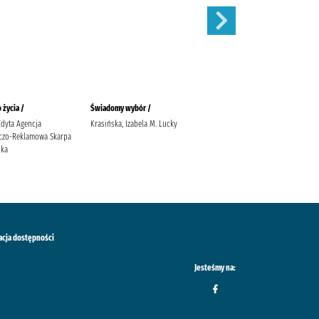
 życia /
Świadomy wybór /
Zima w Przytulnej /
Edyta Agencja
Krasińska, Izabela M. Lucky
Michalak, Katarzyna (1969-)
czo-Reklamowa Skarpa
Społeczny Instytut Wydawniczy
ska
Znak Michalak, Katarzyna (1969-)
acja dostępności
Jesteśmy na: