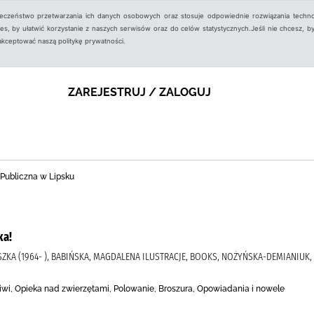
ieczeństwo przetwarzania ich danych osobowych oraz stosuje odpowiednie rozwiązania techno
, by ułatwić korzystanie z naszych serwisów oraz do celów statystycznych.Jeśli nie chcesz, by
aakceptować naszą politykę prywatności.
ZAREJESTRUJ / ZALOGUJ
 Publiczna w Lipsku
ka!
KA (1964- ), BABIŃSKA, MAGDALENA ILUSTRACJE, BOOKS, NOŻYŃSKA-DEMIANIUK, A
liwi, Opieka nad zwierzętami, Polowanie, Broszura, Opowiadania i nowele