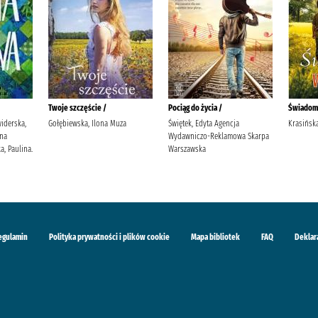
Twoje szczęście /
Pociąg do życia /
Świadom
widerska,
Gołębiewska, Ilona Muza
Świętek, Edyta Agencja
Krasińska
yna
Wydawniczo-Reklamowa Skarpa
, Paulina.
Warszawska
egulamin
Polityka prywatności i plików cookie
Mapa bibliotek
FAQ
Deklar