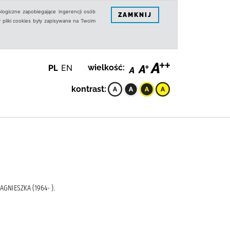
logiczne zapobiegające ingerencji osób
ZAMKNIJ
 pliki cookies były zapisywane na Twoim
PL
EN
wielkość:
kontrast:
GNIESZKA (1964- ).