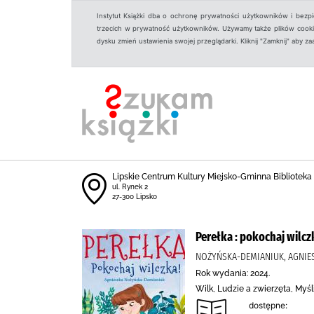
Instytut Książki dba o ochronę prywatności użytkowników i bezp
trzecich w prywatność użytkowników. Używamy także plików cookies
dysku zmień ustawienia swojej przeglądarki. Kliknij "Zamknij" aby z
Lipskie Centrum Kultury Miejsko-Gminna Biblioteka
ul. Rynek 2
27-300 Lipsko
Perełka : pokochaj wilcz
NOŻYŃSKA-DEMIANIUK, AGNIESZ
Rok wydania: 2024.
Wilk, Ludzie a zwierzęta, Myś
dostępne: