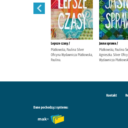
Bądź dobrej myśli /
Lepsze czasy /
Jasna sprawa /
Płatkowska, Paulina Bello, Beata.
Płatkowska, Paulina Silver
Płatkowska, Paulina Ś
Silver Oficyna Wydawnicza
Oficyna Wydawnicza Płatkowska,
Agnieszka. Silver Ofic
Płatkowska, Paulina.
Paulina.
Wydawnicza Płatkowska
Kontakt
R
Dane pochodzą z systemu: