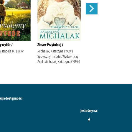
y wybór /
Zima w Przytulnej /
Siła zemsty /
, Izabela M. Lucky
Michalak, Katarzyna (1969-)
Lingas-Łoniewska, Agnieszka
Społeczny Instytut Wydawniczy
Wydawnictwo JakBook Lingas-
Znak Michalak, Katarzyna (1969-)
Łoniewska, Agnieszka
Szafrańska, Anna (1990-)
acja dostępności
Jesteśmy na: