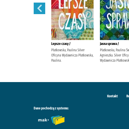
Bądź dobrej myśli /
Lepsze czasy /
Jasna sprawa /
Płatkowska, Paulina Bello, Beata.
Płatkowska, Paulina Silver
Płatkowska, Paulina Ś
Silver Oficyna Wydawnicza
Oficyna Wydawnicza Płatkowska,
Agnieszka. Silver Ofic
Płatkowska, Paulina.
Paulina.
Wydawnicza Płatkowska
Kontakt
R
Dane pochodzą z systemu: