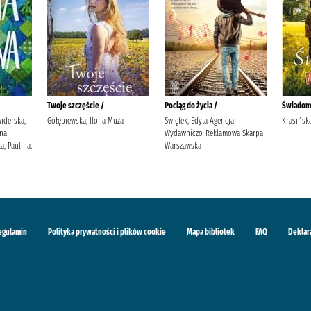
Twoje szczęście /
Pociąg do życia /
Świadom
widerska,
Gołębiewska, Ilona Muza
Świętek, Edyta Agencja
Krasińska
yna
Wydawniczo-Reklamowa Skarpa
, Paulina.
Warszawska
egulamin
Polityka prywatności i plików cookie
Mapa bibliotek
FAQ
Deklar