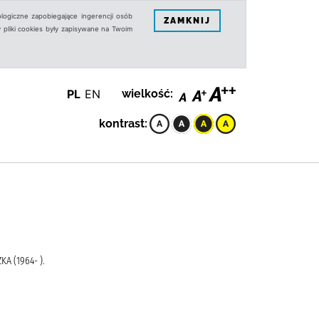
logiczne zapobiegające ingerencji osób
ZAMKNIJ
 pliki cookies były zapisywane na Twoim
PL
EN
wielkość:
kontrast:
A (1964- ).