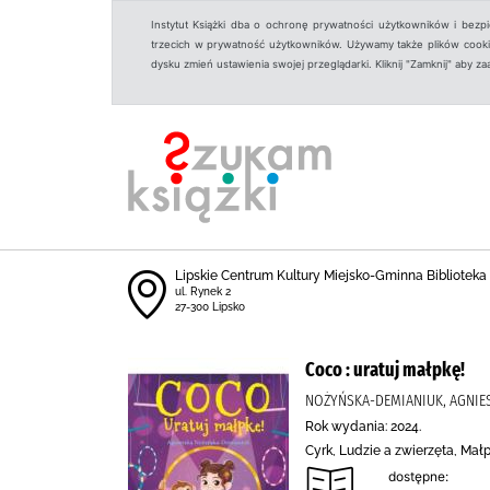
Instytut Książki dba o ochronę prywatności użytkowników i bezp
trzecich w prywatność użytkowników. Używamy także plików cookies
dysku zmień ustawienia swojej przeglądarki. Kliknij "Zamknij" aby z
Lipskie Centrum Kultury Miejsko-Gminna Biblioteka
ul. Rynek 2
27-300 Lipsko
Coco : uratuj małpkę!
NOŻYŃSKA-DEMIANIUK, AGNIESZ
Rok wydania: 2024.
Cyrk, Ludzie a zwierzęta, Mał
dostępne: