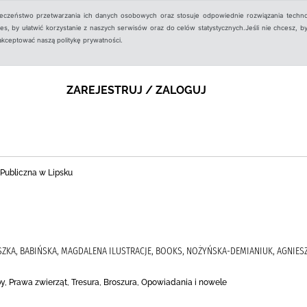
ieczeństwo przetwarzania ich danych osobowych oraz stosuje odpowiednie rozwiązania techno
, by ułatwić korzystanie z naszych serwisów oraz do celów statystycznych.Jeśli nie chcesz, by
aakceptować naszą politykę prywatności.
ZAREJESTRUJ / ZALOGUJ
 Publiczna w Lipsku
KA, BABIŃSKA, MAGDALENA ILUSTRACJE, BOOKS, NOŻYŃSKA-DEMIANIUK, AGNIESZK
py, Prawa zwierząt, Tresura, Broszura, Opowiadania i nowele