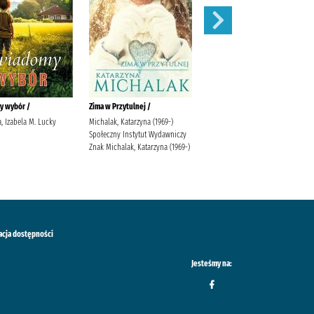
y wybór /
Zima w Przytulnej /
Siła zemsty /
, Izabela M. Lucky
Michalak, Katarzyna (1969-)
Lingas-Łoniewska, Agnieszka
Społeczny Instytut Wydawniczy
Wydawnictwo JakBook Lingas-
Znak Michalak, Katarzyna (1969-)
Łoniewska, Agnieszka
Szafrańska, Anna (1990-)
acja dostępności
Jesteśmy na: