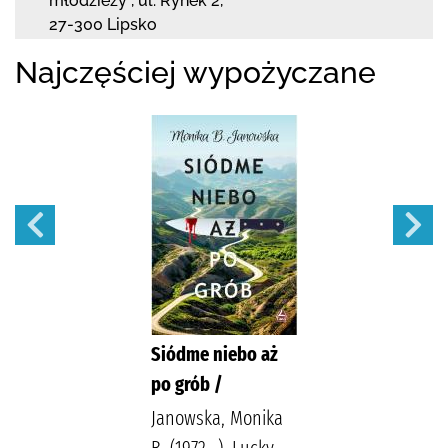
młodzieży ,
ul. Rynek 2
,
27-300 Lipsko
Najczęściej wypożyczane
Siódme niebo aż
po grób /
Janowska, Monika
B. (1972- ). Lucky