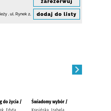
zarezerwuj
dodaj do listy
ieży ,
ul. Rynek 2
,
g do życia /
Świadomy wybór /
Zima w Przytulnej
/
ek, Edyta
Krasińska, Izabela