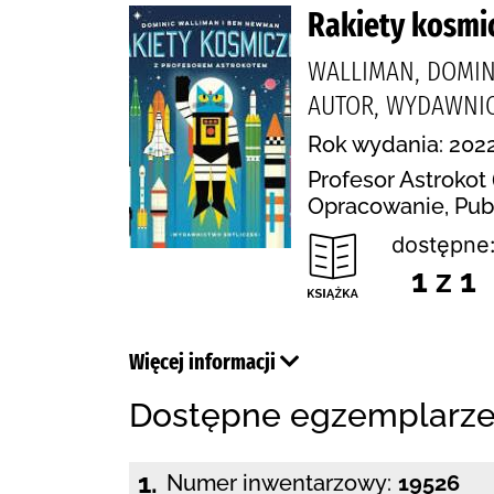
Rakiety kosmi
WALLIMAN, DOMINI
AUTOR, WYDAWNIC
Rok wydania: 2022
Profesor Astrokot 
Opracowanie, Publ
dostępne
1 z 1
Więcej informacji
Dostępne egzemplarz
1.
Numer inwentarzowy:
19526