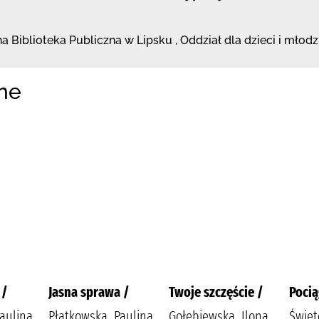
a Biblioteka
Publiczna w Lipsku
,
Oddział dla dzieci i młodz
ne
 /
Jasna sprawa /
Twoje szczęście /
Pocią
aulina
Płatkowska, Paulina
Gołębiewska, Ilona
Święt