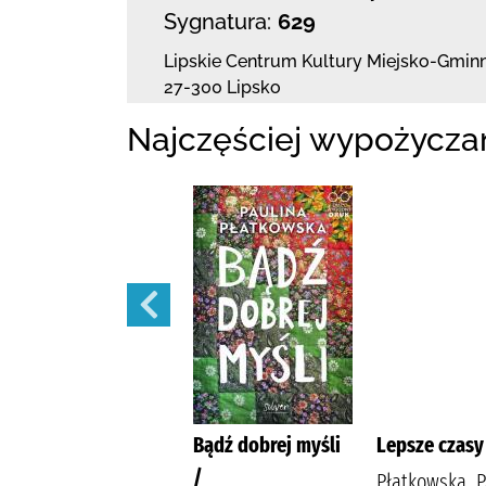
Sygnatura:
629
Lipskie Centrum Kultury Miejsko-Gminn
27-300 Lipsko
Najczęściej wypożycza
Nie mogę się
Bądź dobrej myśli
Lepsze czasy
doczekać... kiedy
/
Płatkowska, P