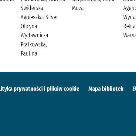
Świderska,
Muza
Agenc
Agnieszka. Silver
Wyda
Oficyna
Rekl
Wydawnicza
Wars
Płatkowska,
Paulina.
lityka prywatności i plików cookie
Mapa bibliotek
F