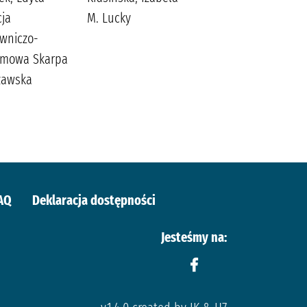
ja
M. Lucky
Michalak,
wniczo-
Katarzyna (1969-)
amowa Skarpa
Społeczny Instytut
zawska
Wydawniczy Znak
Michalak,
Katarzyna (1969-)
AQ
Deklaracja dostępności
Jesteśmy na: