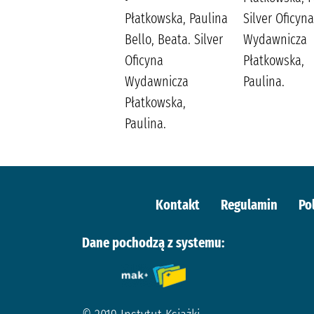
wreszcie pójdę do
Płatkowska, Paulina
Silver Oficyna
nieba /
Bello, Beata. Silver
Wydawnicza
Flagg, Fannie (1944-
Oficyna
Płatkowska,
) Gębicka-Frąc,
Wydawnicza
Paulina.
Maria
Płatkowska,
Wydawnictwo
Paulina.
Literackie
Kontakt
Regulamin
Po
Dane pochodzą z systemu: