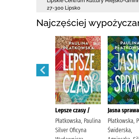
Lipskie Centrum Kultury Miejsko-Gminn
27-300 Lipsko
Najczęściej wypożycza
Bądź dobrej myśli
Lepsze czasy /
Jasna sprawa
/
Płatkowska, Paulina
Płatkowska, P
Płatkowska, Paulina
Silver Oficyna
Świderska,