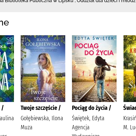
a Biblioteka
Publiczna w Lipsku
,
Oddział dla dzieci i młodz
ne
 /
Twoje szczęście /
Pociąg do życia /
Świa
aulina
Gołębiewska, Ilona
Świętek, Edyta
Krasi
Muza
Agencja
M. Lu