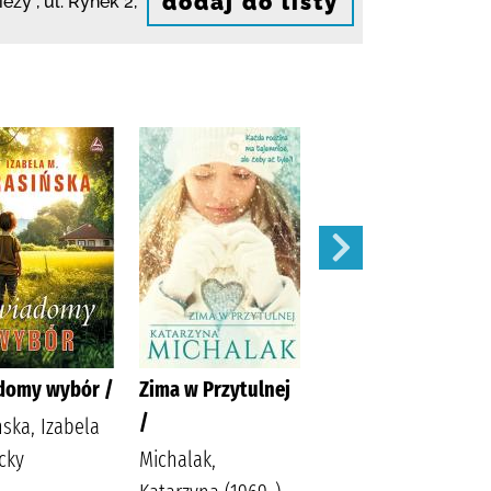
dodaj do listy
ieży ,
ul. Rynek 2
,
domy wybór /
Zima w Przytulnej
Siła zemsty /
/
ńska, Izabela
Lingas-Łoniewska,
cky
Michalak,
Agnieszka