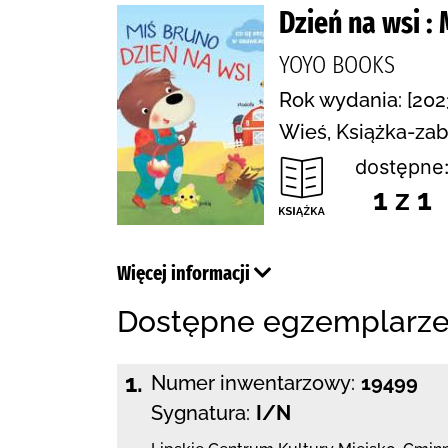
Dzień na wsi : 
YOYO BOOKS
Rok wydania: [2023
Wieś, Książka-za
dostępne
1 z 1
Więcej informacji
Dostępne egzemplarz
1.
Numer inwentarzowy:
19499
Sygnatura:
I/N