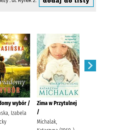
dodaj do listy
ieży ,
ul. Rynek 2
,
domy wybór /
Zima w Przytulnej
Siła zemsty /
/
ńska, Izabela
Lingas-Łoniewska,
cky
Michalak,
Agnieszka