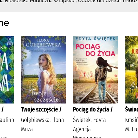
a Biblioteka
Publiczna w Lipsku
,
Oddział dla dzieci i młodz
ne
 /
Twoje szczęście /
Pociąg do życia /
Świa
aulina
Gołębiewska, Ilona
Świętek, Edyta
Krasi
Muza
Agencja
M. Lu