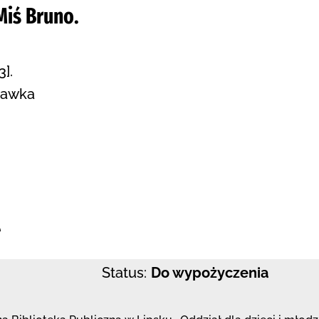
Miś Bruno.
].
bawka
:
e
Status:
Do wypożyczenia