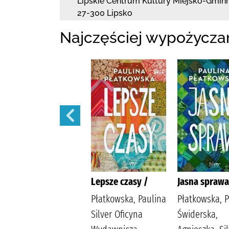
Lipskie Centrum Kultury Miejsko-Gminn
27-300 Lipsko
Najczęściej wypożycza
Bądź dobrej myśli
Lepsze czasy /
Jasna sprawa
/
Płatkowska, Paulina
Płatkowska, P
Płatkowska, Paulina
Silver Oficyna
Świderska,