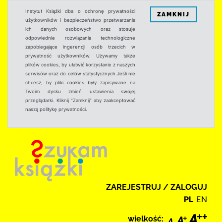
Instytut Książki dba o ochronę prywatności
ZAMKNIJ
użytkowników i bezpieczeństwo przetwarzania
ich danych osobowych oraz stosuje
odpowiednie rozwiązania technologiczne
zapobiegające ingerencji osób trzecich w
prywatność użytkowników. Używamy także
plików cookies, by ułatwić korzystanie z naszych
serwisów oraz do celów statystycznych.Jeśli nie
chcesz, by pliki cookies były zapisywane na
Twoim dysku zmień ustawienia swojej
przeglądarki. Kliknij "Zamknij" aby zaakceptować
naszą politykę prywatności.
ZAREJESTRUJ / ZALOGUJ
PL
EN
wielkość: