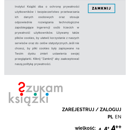
Instytut Książki dba o ochronę prywatności
ZAMKNIJ
użytkowników i bezpieczeństwo przetwarzania
ich danych osobowych oraz stosuje
odpowiednie rozwiązania technologiczne
zapobiegające ingerencji osób trzecich w
prywatność użytkowników. Używamy także
plików cookies, by ułatwić korzystanie z naszych
serwisów oraz do celów statystycznych.Jeśli nie
chcesz, by pliki cookies były zapisywane na
Twoim dysku zmień ustawienia swojej
przeglądarki. Kliknij "Zamknij" aby zaakceptować
naszą politykę prywatności.
ZAREJESTRUJ / ZALOGUJ
PL
EN
wielkość: