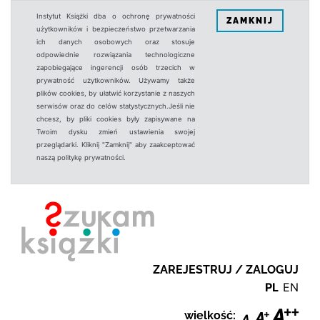
Instytut Książki dba o ochronę prywatności
ZAMKNIJ
użytkowników i bezpieczeństwo przetwarzania
ich danych osobowych oraz stosuje
odpowiednie rozwiązania technologiczne
zapobiegające ingerencji osób trzecich w
prywatność użytkowników. Używamy także
plików cookies, by ułatwić korzystanie z naszych
serwisów oraz do celów statystycznych.Jeśli nie
chcesz, by pliki cookies były zapisywane na
Twoim dysku zmień ustawienia swojej
przeglądarki. Kliknij "Zamknij" aby zaakceptować
naszą politykę prywatności.
ZAREJESTRUJ / ZALOGUJ
PL
EN
wielkość: