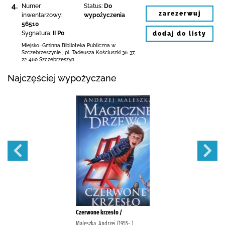
4.
Numer
Status:
Do
zarezerwuj
inwentarzowy:
wypożyczenia
56510
Sygnatura:
II Po
dodaj do listy
Miejsko–Gminna Biblioteka Publiczna
w
Szczebrzeszynie
,
pl. Tadeusza Kościuszki 36-37
,
22-460 Szczebrzeszyn
Najczęściej wypożyczane
Czerwone krzesło /
Maleszka, Andrzej (1955- )