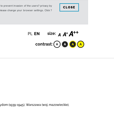
s to prevent invasion of the users? privacy by
CLOSE
 please change your browser settings. Click ?
PL
EN
size:
contrast:
Żydom (1939-1945), Warszawa (woj. mazowieckie),