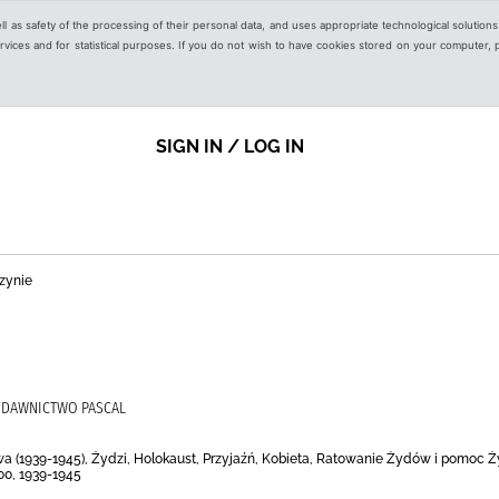
ell as safety of the processing of their personal data, and uses appropriate technological solution
 services and for statistical purposes. If you do not wish to have cookies stored on your computer,
SIGN IN / LOG IN
zynie
 WYDAWNICTWO PASCAL
wa (1939-1945), Żydzi, Holokaust, Przyjaźń, Kobieta, Ratowanie Żydów i pomoc 
00, 1939-1945