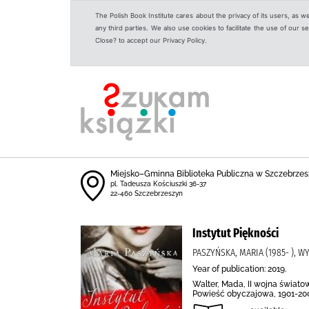
The Polish Book Institute cares about the privacy of its users, as w
any third parties. We also use cookies to facilitate the use of our
Close? to accept our Privacy Policy.
Miejsko–Gminna Biblioteka Publiczna w Szczebrzes
pl. Tadeusza Kościuszki 36-37
22-460 Szczebrzeszyn
Instytut Piękności
PASZYŃSKA, MARIA (1985- ),
Year of publication: 2019.
Walter, Mada, II wojna świato
Powieść obyczajowa, 1901-20