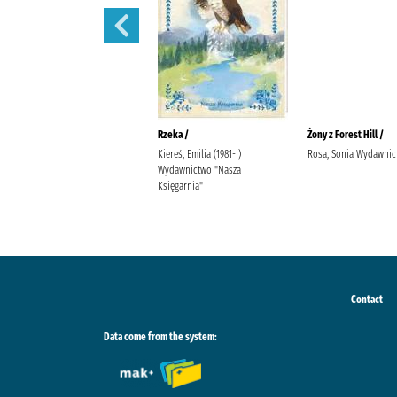
Ostatnia iskra nadziei /
Rzeka /
Żony z Forest Hill /
Wala, Magdalena Wala,
Kiereś, Emilia (1981- )
Rosa, Sonia Wydawnict
Małgorzata
Wydawnictwo "Nasza
Księgarnia"
Contact
Data come from the system: