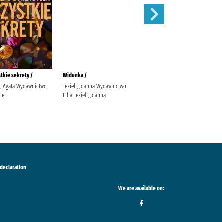
stkie sekrety /
Widunka /
Wojenne siostry /
k, Agata Wydawnictwo
Tekieli, Joanna Wydawnictwo
Rybakiewicz, Anna Wydawnictwo
ie
Filia Tekieli, Joanna.
Filia
 declaration
We are available on: