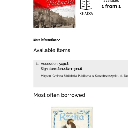
available:
1 from 1
More information
Available items
1.
Accession:
54918
Signature:
821.162.1-311.6
Miejsko–Gminna Biblioteka Publiczna
w Szczebrzeszynie
,
pl. Ta
Most often borrowed