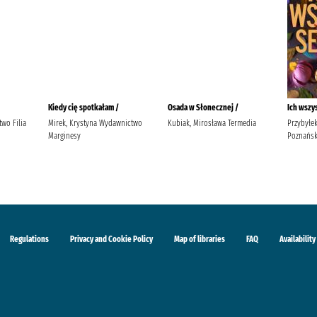
Kiedy cię spotkałam /
Osada w Słonecznej /
Ich wszy
wo Filia
Mirek, Krystyna Wydawnictwo
Kubiak, Mirosława Termedia
Przybyłe
Marginesy
Poznańsk
Regulations
Privacy and Cookie Policy
Map of libraries
FAQ
Availability