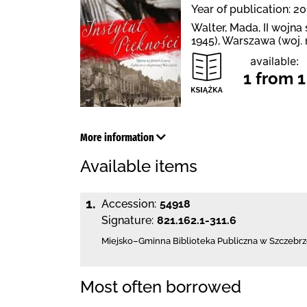
Year of publication: 20
Walter, Mada, II wojn
1945), Warszawa (woj.
available:
1 from 1
More information
Available items
1.
Accession:
54918
Signature:
821.162.1-311.6
Miejsko–Gminna Biblioteka Publiczna
w Szczebrz
Most often borrowed