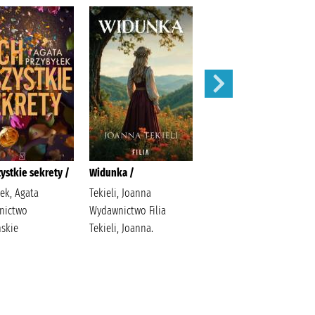
zystkie sekrety /
Widunka /
Wojenne siostry /
łek, Agata
Tekieli, Joanna
Rybakiewicz, Anna
nictwo
Wydawnictwo Filia
Wydawnictwo Filia
skie
Tekieli, Joanna.