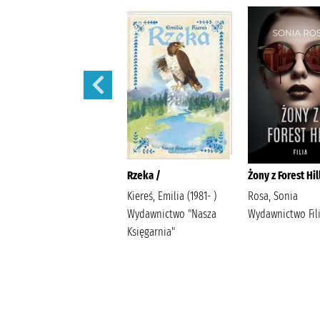
Ostatnia iskra nadziei /
Rzeka /
Żony z Forest Hil
Wala, Magdalena Wala,
Kiereś, Emilia (1981- )
Rosa, Sonia
Małgorzata
Wydawnictwo "Nasza
Wydawnictwo Fil
Księgarnia"