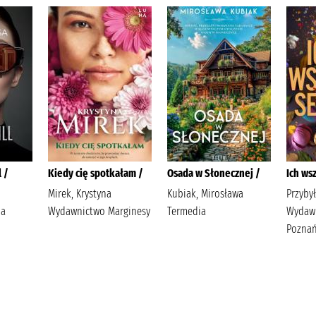
l /
Kiedy cię spotkałam /
Osada w Słonecznej /
Ich ws
Mirek, Krystyna
Kubiak, Mirosława
Przyby
ia
Wydawnictwo Marginesy
Termedia
Wydaw
Poznań