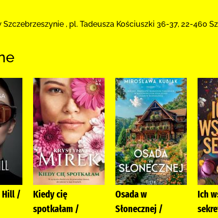
 Szczebrzeszynie
,
pl. Tadeusza Kościuszki 36-37
,
22-460 S
ne
Hill /
Kiedy cię
Osada w
Ich w
spotkałam /
Słonecznej /
sekre