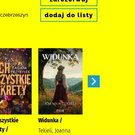
dodaj do listy
zczebrzeszyn
szystkie
Widunka /
Wojenne siostry /
ty /
Tekieli, Joanna
Rybakiewicz, Anna