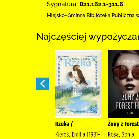
Sygnatura:
821.162.1-311.6
Miejsko–Gminna Biblioteka Publiczna
w
Najczęściej wypożycza
Ostatnia iskra
Rzeka /
Żony z Forest 
nadziei /
Kiereś, Emilia (1981-
Rosa, Sonia