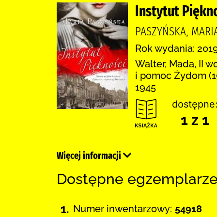
Instytut Piękn
PASZYŃSKA, MARIA
Rok wydania: 2019
Walter, Mada, II 
i pomoc Żydom (1
1945
dostępne
1 z 1
Więcej informacji
Dostępne egzemplarz
1.
Numer inwentarzowy:
54918