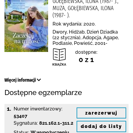
GOŁĘBIEWSKA, ILONA (1987- ).,
MUZA, GOŁĘBIEWSKA, ILONA
(1987- ).
Rok wydania: 2020.
Dwory, Hidżab, Dzień Dziadka
(22 stycznia), Adopcja, Agape,
Podlasie, Powieść, 2001-
dostępne:
0 z 1
Więcej informacji
Dostępne egzemplarze
1.
Numer inwentarzowy:
zarezerwuj
53407
Sygnatura:
821.162.1-311.2
dodaj do listy
Status:
W wypożyczeniu