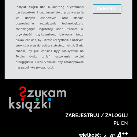
Instytut Książki dba o ochronę prywatności
ZAMKNIJ
użytkowników i bezpieczeństwo przetwarzania
ich danych osobowych oraz stosuje
odpowiednie rozwiązania technologiczne
zapobiegające ingerencji osób trzecich w
prywatność użytkowników. Używamy także
plików cookies, by ułatwić korzystanie z naszych
serwisów oraz do celów statystycznych.Jeśli nie
chcesz, by pliki cookies były zapisywane na
Twoim dysku zmień ustawienia swojej
przeglądarki. Kliknij "Zamknij" aby zaakceptować
naszą politykę prywatności.
ZAREJESTRUJ / ZALOGUJ
PL
EN
wielkość: