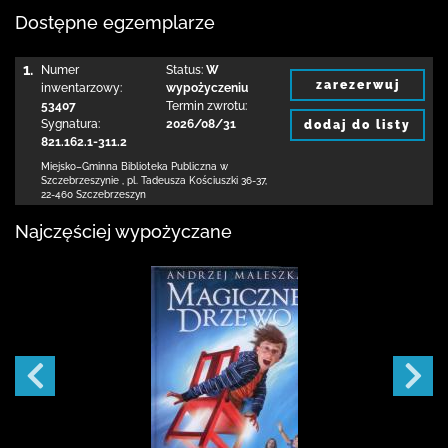
Dostępne egzemplarze
1.
Numer
Status:
W
zarezerwuj
inwentarzowy:
wypożyczeniu
53407
Termin zwrotu:
Sygnatura:
2026/08/31
dodaj do listy
821.162.1-311.2
Miejsko–Gminna Biblioteka Publiczna
w
Szczebrzeszynie
,
pl. Tadeusza Kościuszki 36-37
,
22-460 Szczebrzeszyn
Najczęściej wypożyczane