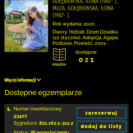
GOŁĘBIEWSKA, ILONA (1987- ).,
MUZA, GOŁĘBIEWSKA, ILONA
(1987- ).
Rok wydania: 2020.
Dwory, Hidżab, Dzień Dziadka
(22 stycznia), Adopcja, Agape,
Podlasie, Powieść, 2001-
dostępne:
0 z 1
Więcej informacji
Dostępne egzemplarze
1.
Numer inwentarzowy:
zarezerwuj
53407
Sygnatura:
821.162.1-311.2
dodaj do listy
Status:
W wypożyczeniu