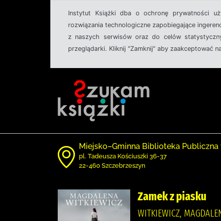
Instytut Książki dba o ochronę prywatności u
rozwiązania technologiczne zapobiegające ingeren
z naszych serwisów oraz do celów statystyczny
przeglądarki. Kliknij "Zamknij" aby zaakceptować n
Miejsko–Gminna Biblioteka Publiczna
pl. Tadeusza Kościuszki 36-37
22-460 Szczebrzeszyn
Zamek z piasku
WITKIEWICZ, MAGDALENA