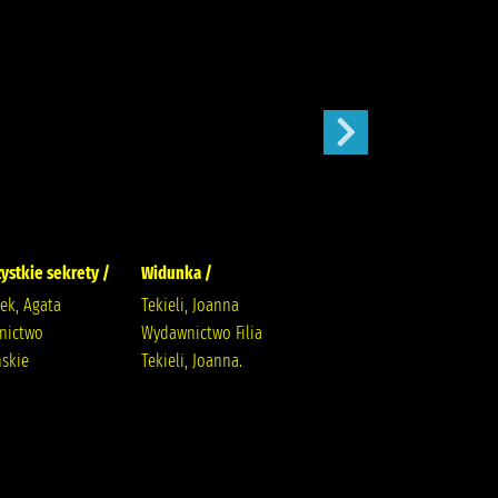
zystkie sekrety /
Widunka /
Wojenne siostry /
łek, Agata
Tekieli, Joanna
Rybakiewicz, Anna
nictwo
Wydawnictwo Filia
Wydawnictwo Filia
skie
Tekieli, Joanna.