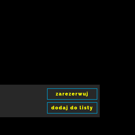
zarezerwuj
dodaj do listy