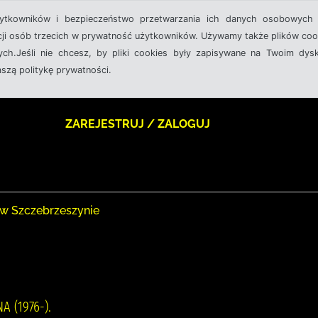
żytkowników i bezpieczeństwo przetwarzania ich danych osobowych 
cji osób trzecich w prywatność użytkowników. Używamy także plików cook
ch.Jeśli nie chcesz, by pliki cookies były zapisywane na Twoim dysk
aszą politykę prywatności.
ZAREJESTRUJ / ZALOGUJ
 w Szczebrzeszynie
 (1976-).