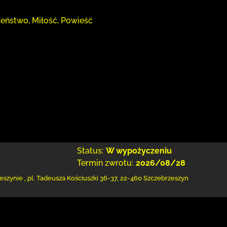
żeństwo, Miłość, Powieść
Status:
W wypożyczeniu
Termin zwrotu:
2026/08/28
eszynie
,
pl. Tadeusza Kościuszki 36-37
,
22-460 Szczebrzeszyn