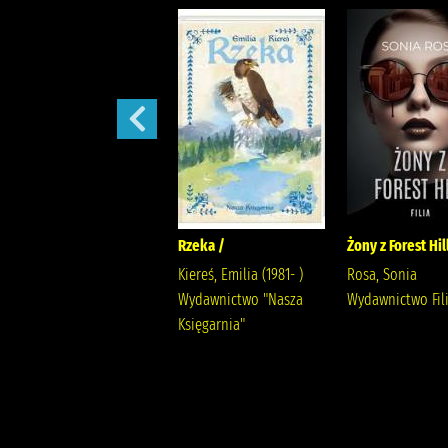
Ostatnia iskra nadziei /
Rzeka /
Żony z Forest Hil
Wala, Magdalena Wala,
Kiereś, Emilia (1981- )
Rosa, Sonia
Małgorzata
Wydawnictwo "Nasza
Wydawnictwo Fil
Księgarnia"