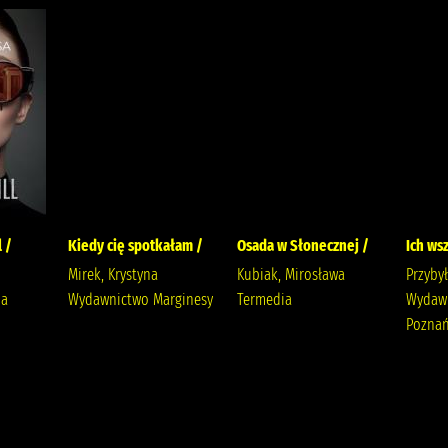
l /
Kiedy cię spotkałam /
Osada w Słonecznej /
Ich ws
Mirek, Krystyna
Kubiak, Mirosława
Przyby
ia
Wydawnictwo Marginesy
Termedia
Wydaw
Poznań