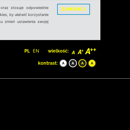
oraz stosuje odpowiednie
ZAMKNIJ
ies, by ułatwić korzystanie
u zmień ustawienia swojej
PL
EN
wielkość:
kontrast: