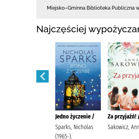
Miejsko–Gminna Biblioteka Publiczna
w
Najczęściej wypożycza
Ostatnia iskra
Jedno życzenie /
Za przyjaźń! 
nadziei /
Sparks, Nicholas
Sakowicz, An
Wala, Magdalena
(1965-).