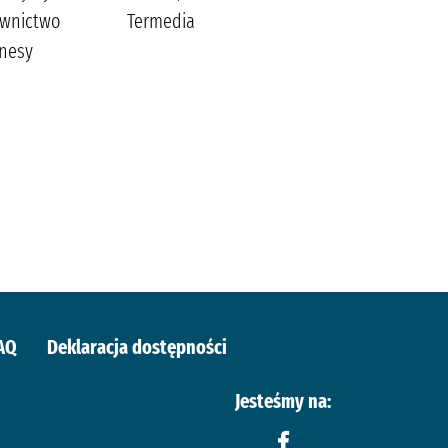
wnictwo
Termedia
Tekieli, Joanna.
nesy
AQ
Deklaracja dostępności
Jesteśmy na: