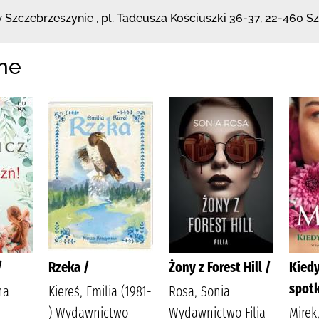
 Szczebrzeszynie
,
pl. Tadeusza Kościuszki 36-37
,
22-460 S
ne
/
Rzeka /
Żony z Forest Hill /
Kiedy
spot
na
Kiereś, Emilia (1981-
Rosa, Sonia
) Wydawnictwo
Wydawnictwo Filia
Mirek