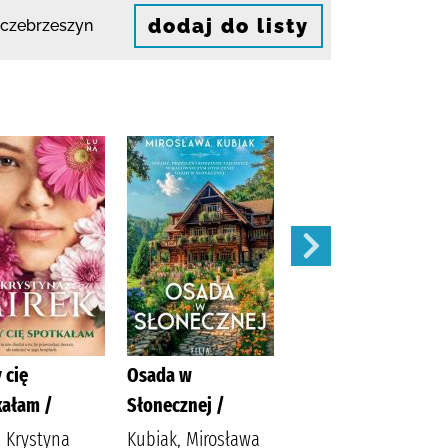
dodaj do listy
zczebrzeszyn
 cię
Osada w
Widunka /
kałam /
Słonecznej /
Tekieli, Joanna
, Krystyna
Kubiak, Mirosława
Wydawnictwo Filia