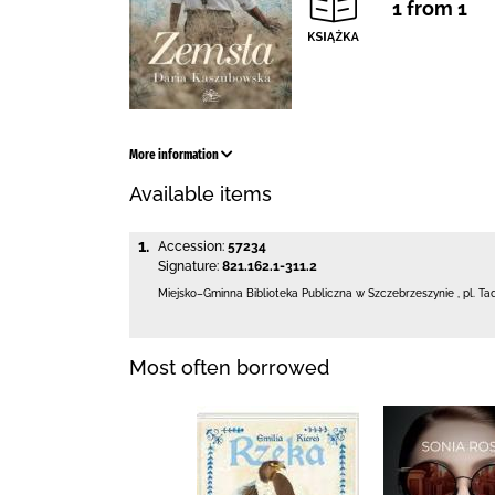
1 from 1
More information
Available items
1.
Accession:
57234
Signature:
821.162.1-311.2
Miejsko–Gminna Biblioteka Publiczna
w Szczebrzeszynie
,
pl. Ta
Most often borrowed