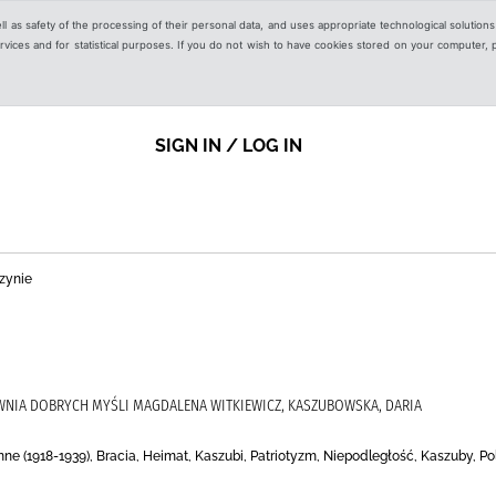
ell as safety of the processing of their personal data, and uses appropriate technological solution
 services and for statistical purposes. If you do not wish to have cookies stored on your computer,
SIGN IN / LOG IN
zynie
WNIA DOBRYCH MYŚLI MAGDALENA WITKIEWICZ, KASZUBOWSKA, DARIA
 (1918-1939), Bracia, Heimat, Kaszubi, Patriotyzm, Niepodległość, Kaszuby, Po