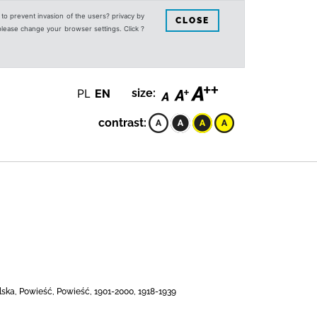
s to prevent invasion of the users? privacy by
CLOSE
 please change your browser settings. Click ?
PL
EN
size:
contrast:
lska, Powieść, Powieść, 1901-2000, 1918-1939