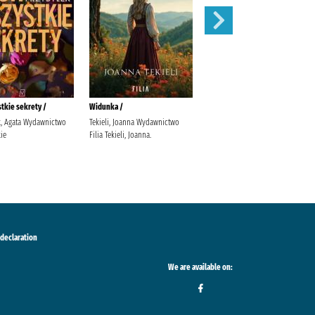
stkie sekrety /
Widunka /
Wojenne siostry /
k, Agata Wydawnictwo
Tekieli, Joanna Wydawnictwo
Rybakiewicz, Anna Wydawnictwo
ie
Filia Tekieli, Joanna.
Filia
 declaration
We are available on: