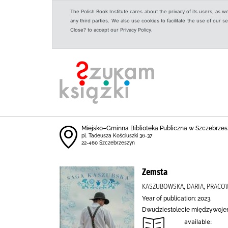
The Polish Book Institute cares about the privacy of its users, as w
any third parties. We also use cookies to facilitate the use of our
Close? to accept our Privacy Policy.
Miejsko–Gminna Biblioteka Publiczna w Szczebrzes
pl. Tadeusza Kościuszki 36-37
22-460 Szczebrzeszyn
Zemsta
KASZUBOWSKA, DARIA, PRACO
Year of publication: 2023.
Dwudziestolecie międzywojenne
available: