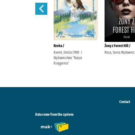
Ostatnia iskra nadziei /
Rzeka /
Żony z Forest Hill /
Wala, Magdalena Wala,
Kiereś, Emilia (1981- )
Rosa, Sonia Wydawnict
Małgorzata
Wydawnictwo "Nasza
Księgarnia"
Contact
Data come from the system: