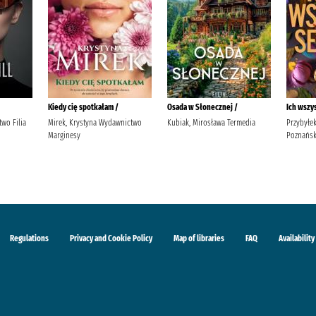
Kiedy cię spotkałam /
Osada w Słonecznej /
Ich wszy
wo Filia
Mirek, Krystyna Wydawnictwo
Kubiak, Mirosława Termedia
Przybyłe
Marginesy
Poznańsk
Regulations
Privacy and Cookie Policy
Map of libraries
FAQ
Availability