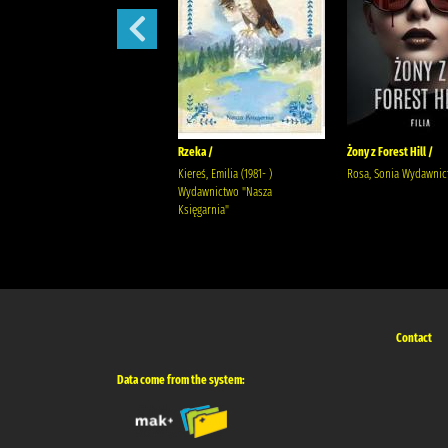
Ostatnia iskra nadziei /
Rzeka /
Żony z Forest Hill /
Wala, Magdalena Wala,
Kiereś, Emilia (1981- )
Rosa, Sonia Wydawnict
Małgorzata
Wydawnictwo "Nasza
Księgarnia"
Contact
Data come from the system: