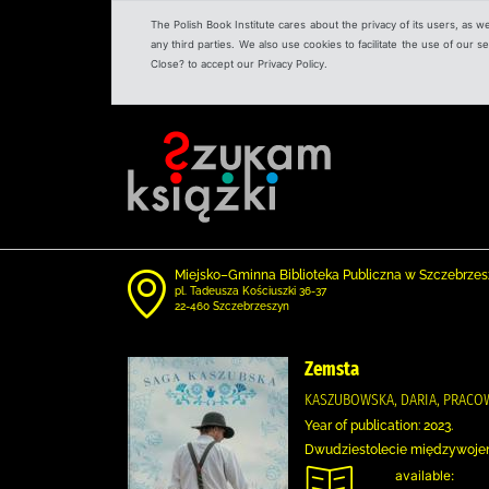
The Polish Book Institute cares about the privacy of its users, as w
any third parties. We also use cookies to facilitate the use of our
Close? to accept our Privacy Policy.
Miejsko–Gminna Biblioteka Publiczna w Szczebrzes
pl. Tadeusza Kościuszki 36-37
22-460 Szczebrzeszyn
Zemsta
KASZUBOWSKA, DARIA, PRACO
Year of publication: 2023.
Dwudziestolecie międzywojenne
available: