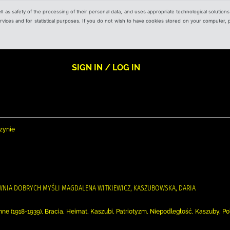
ell as safety of the processing of their personal data, and uses appropriate technological solution
 services and for statistical purposes. If you do not wish to have cookies stored on your computer,
SIGN IN / LOG IN
zynie
WNIA DOBRYCH MYŚLI MAGDALENA WITKIEWICZ, KASZUBOWSKA, DARIA
 (1918-1939), Bracia, Heimat, Kaszubi, Patriotyzm, Niepodległość, Kaszuby, Po