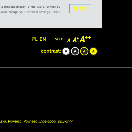
s to prevent invasion of the users? privacy by
CLOSE
 please change your browser settings. Click ?
PL
EN
size:
contrast:
lska, Powieść, Powieść, 1901-2000, 1918-1939