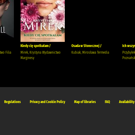
Kiedy cię spotkałam /
Osada w Słonecznej /
Ich wszy
wo Filia
Mirek, Krystyna Wydawnictwo
Kubiak, Mirosława Termedia
Przybyłe
Marginesy
Poznańsk
Regulations
Privacy and Cookie Policy
Map of libraries
FAQ
Availability