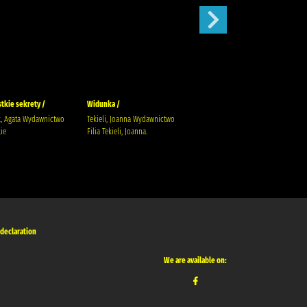
stkie sekrety /
Widunka /
Wojenne siostry /
k, Agata Wydawnictwo
Tekieli, Joanna Wydawnictwo
Rybakiewicz, Anna Wydawnictwo
ie
Filia Tekieli, Joanna.
Filia
 declaration
We are available on: