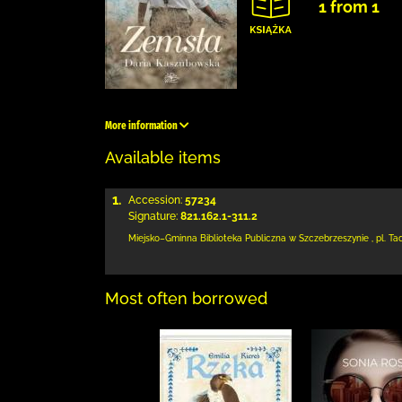
1 from 1
More information
Available items
1.
Accession:
57234
Signature:
821.162.1-311.2
Miejsko–Gminna Biblioteka Publiczna
w Szczebrzeszynie
,
pl. Ta
Most often borrowed