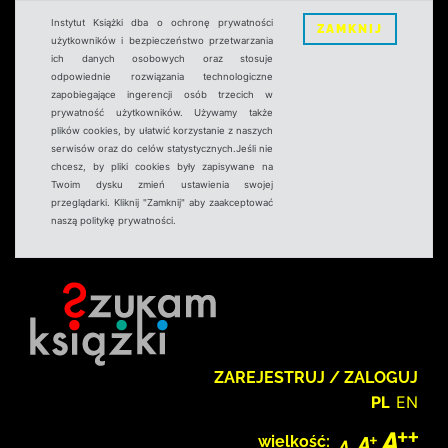
Instytut Książki dba o ochronę prywatności
ZAMKNIJ
użytkowników i bezpieczeństwo przetwarzania
ich danych osobowych oraz stosuje
odpowiednie rozwiązania technologiczne
zapobiegające ingerencji osób trzecich w
prywatność użytkowników. Używamy także
plików cookies, by ułatwić korzystanie z naszych
serwisów oraz do celów statystycznych.Jeśli nie
chcesz, by pliki cookies były zapisywane na
Twoim dysku zmień ustawienia swojej
przeglądarki. Kliknij "Zamknij" aby zaakceptować
naszą politykę prywatności.
ZAREJESTRUJ / ZALOGUJ
PL
EN
wielkość: