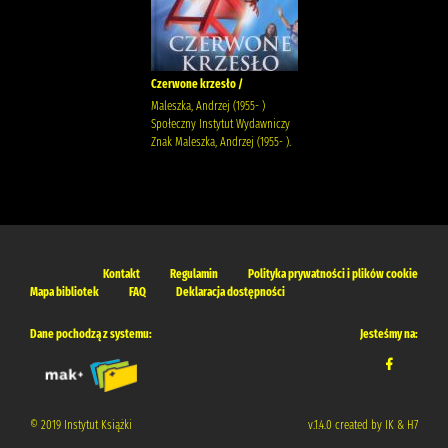
Czerwone krzesło /
Maleszka, Andrzej (1955- )
Społeczny Instytut Wydawniczy
Znak Maleszka, Andrzej (1955- ).
Kontakt
Regulamin
Polityka prywatności i plików cookie
Mapa bibliotek
FAQ
Deklaracja dostępności
Dane pochodzą z systemu:
Jesteśmy na:
© 2019 Instytut Książki
v.1.4.0 created by IK & H7