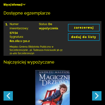
Więcej informacji
Dostępne egzemplarze
1.
Numer
Status:
Do
zarezerwuj
inwentarzowy:
wypożyczenia
57234
Sygnatura:
dodaj do listy
821.162.1-311.2
Miejsko–Gminna Biblioteka Publiczna
w
Szczebrzeszynie
,
pl. Tadeusza Kościuszki 36-37
,
22-460 Szczebrzeszyn
Najczęściej wypożyczane