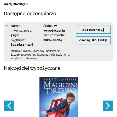
Więcej informacji
Dostępne egzemplarze
1.
Numer
Status:
W
zarezerwuj
inwentarzowy:
wypożyczeniu
57921
Termin zwrotu:
Sygnatura:
2026/08/24
dodaj do listy
821.162.1-311.6
Miejsko–Gminna Biblioteka Publiczna
w
Szczebrzeszynie
,
pl. Tadeusza Kościuszki 36-37
,
22-460 Szczebrzeszyn
Najczęściej wypożyczane