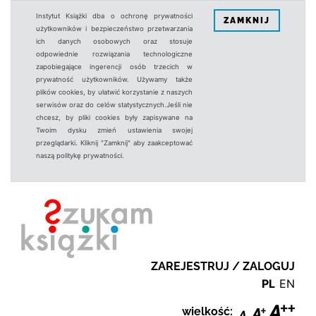
Instytut Książki dba o ochronę prywatności
ZAMKNIJ
użytkowników i bezpieczeństwo przetwarzania
ich danych osobowych oraz stosuje
odpowiednie rozwiązania technologiczne
zapobiegające ingerencji osób trzecich w
prywatność użytkowników. Używamy także
plików cookies, by ułatwić korzystanie z naszych
serwisów oraz do celów statystycznych.Jeśli nie
chcesz, by pliki cookies były zapisywane na
Twoim dysku zmień ustawienia swojej
przeglądarki. Kliknij "Zamknij" aby zaakceptować
naszą politykę prywatności.
ZAREJESTRUJ / ZALOGUJ
PL
EN
wielkość: