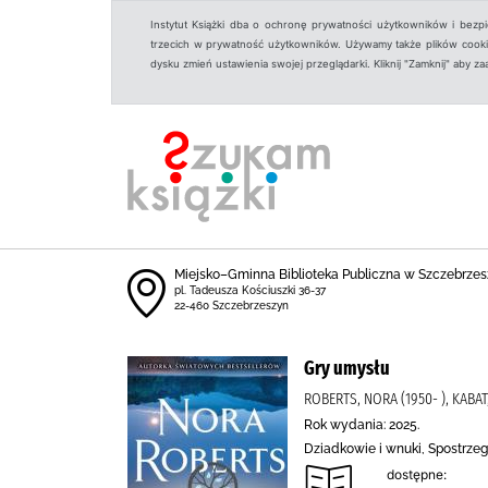
Instytut Książki dba o ochronę prywatności użytkowników i bezp
trzecich w prywatność użytkowników. Używamy także plików cookies
dysku zmień ustawienia swojej przeglądarki. Kliknij "Zamknij" aby z
Miejsko–Gminna Biblioteka Publiczna w Szczebrzes
pl. Tadeusza Kościuszki 36-37
22-460 Szczebrzeszyn
Gry umysłu
ROBERTS, NORA (1950- ), KABA
Rok wydania: 2025.
Dziadkowie i wnuki, Spostrze
dostępne: