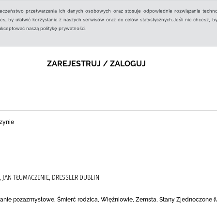
ieczeństwo przetwarzania ich danych osobowych oraz stosuje odpowiednie rozwiązania techno
, by ułatwić korzystanie z naszych serwisów oraz do celów statystycznych.Jeśli nie chcesz, by
aakceptować naszą politykę prywatności.
ZAREJESTRUJ / ZALOGUJ
zynie
T, JAN TŁUMACZENIE, DRESSLER DUBLIN
ganie pozazmysłowe, Śmierć rodzica, Więźniowie, Zemsta, Stany Zjednoczone (US