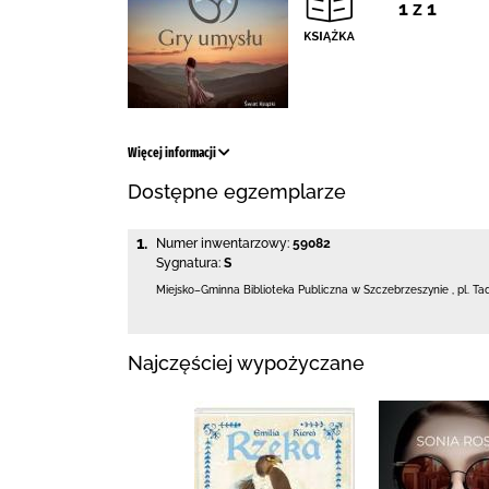
1 z 1
Więcej informacji
Dostępne egzemplarze
1.
Numer inwentarzowy:
59082
Sygnatura:
S
Miejsko–Gminna Biblioteka Publiczna
w Szczebrzeszynie
,
pl. Ta
Najczęściej wypożyczane