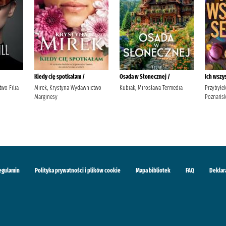
Kiedy cię spotkałam /
Osada w Słonecznej /
Ich wszy
wo Filia
Mirek, Krystyna Wydawnictwo
Kubiak, Mirosława Termedia
Przybyłe
Marginesy
Poznańsk
egulamin
Polityka prywatności i plików cookie
Mapa bibliotek
FAQ
Deklar