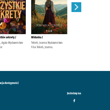
stkie sekrety /
Widunka /
Wojenne siostry /
k, Agata Wydawnictwo
Tekieli, Joanna Wydawnictwo
Rybakiewicz, Anna Wydawnictwo
ie
Filia Tekieli, Joanna.
Filia
acja dostępności
Jesteśmy na: