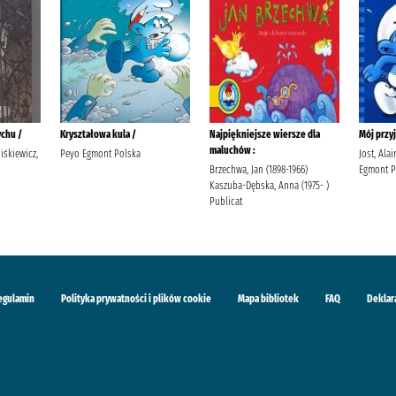
ychu /
Kryształowa kula /
Najpiękniejsze wiersze dla
Mój przyj
maluchów :
iśkiewicz,
Peyo Egmont Polska
Jost, Alai
Brzechwa, Jan (1898-1966)
Egmont P
Kaszuba-Dębska, Anna (1975- )
Publicat
egulamin
Polityka prywatności i plików cookie
Mapa bibliotek
FAQ
Deklar