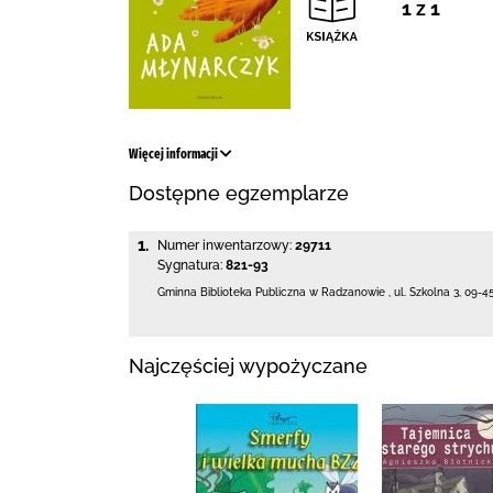
1 z 1
Więcej informacji
Dostępne egzemplarze
1.
Numer inwentarzowy:
29711
Sygnatura:
821-93
Gminna Biblioteka Publiczna w Radzanowie
,
ul. Szkolna 3
,
09-4
Najczęściej wypożyczane