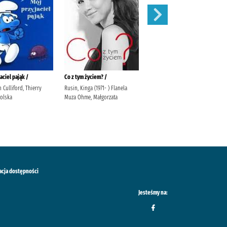
aciel pająk /
Co z tym życiem? /
Bardzo fajna rodzina /
n Culliford, Thierry
Rusin, Kinga (1971- ) Flanela
Głowińska, Anita Media Rodzina
olska
Muza Ohme, Małgorzata
Głowińska, Anita.
acja dostępności
Jesteśmy na: