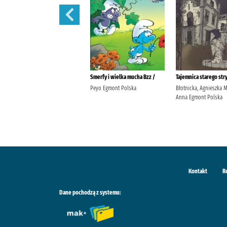
Wiosna w chacie pod starym
Smerfy i wielka mucha Bzz /
Tajemnica starego str
świerkiem /
Peyo Egmont Polska
Błotnicka, Agnieszka M
Piasecka, Wioletta (1970- )
Anna Egmont Polska
Agencja Wydawniczo-Reklamowa
Skarpa Warszawska
Kontakt
R
Dane pochodzą z systemu: