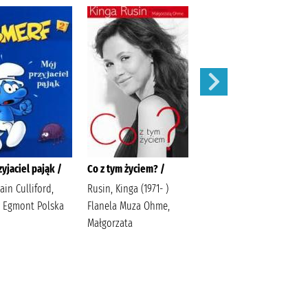
yjaciel pająk /
Co z tym życiem? /
Bardzo fajna rodzina /
lain Culliford,
Rusin, Kinga (1971- )
Głowińska, Anita Media
y Egmont Polska
Flanela Muza Ohme,
Rodzina Głowińska,
Małgorzata
Anita.