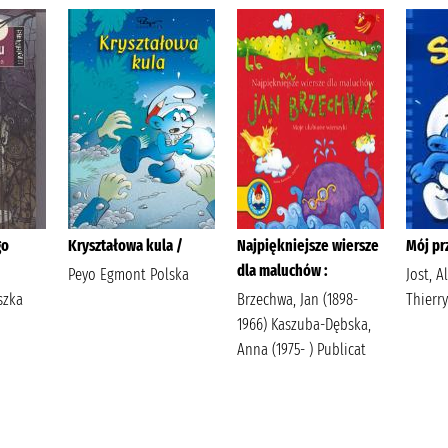
go
Kryształowa kula /
Najpiękniejsze wiersze
Mój prz
dla maluchów :
Peyo Egmont Polska
Jost, A
szka
Brzechwa, Jan (1898-
Thierr
1966) Kaszuba-Dębska,
Anna (1975- ) Publicat