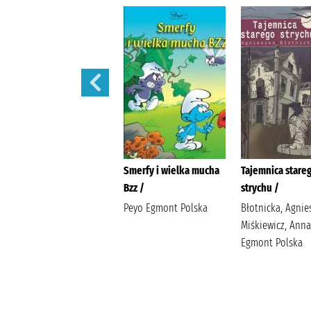
Wiosna w chacie pod
Smerfy i wielka mucha
Tajemnica stare
starym świerkiem /
Bzz /
strychu /
Piasecka, Wioletta
Peyo Egmont Polska
Błotnicka, Agnie
(1970- ) Agencja
Miśkiewicz, Anna
Wydawniczo-Reklamowa
Egmont Polska
Skarpa Warszawska