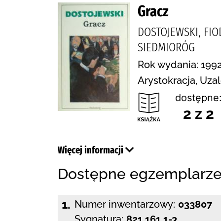
Gracz
DOSTOJEWSKI, FIO
SIEDMIORÓG
Rok wydania: 199
Arystokracja, Uza
dostępne
2 z 2
Więcej informacji
Dostępne egzemplarz
1.
Numer inwentarzowy:
033807
Sygnatura:
821.161.1-3