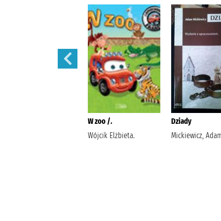
Potop /
W zoo /.
Dziady
Sienkiewicz, Henryk
Wójcik Elżbieta.
Mickiewicz, Ada