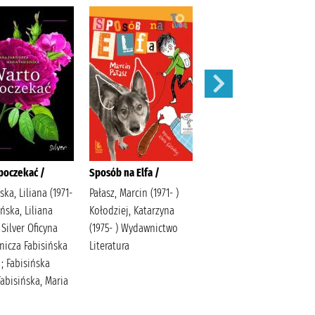
poczekać /
Sposób na Elfa /
Stefcia /
ska, Liliana (1971-
Pałasz, Marcin (1971- )
Adamek, Joanna Siwiec-
ińska, Liliana
Kołodziej, Katarzyna
Pater, Paulina Społeczny
) Silver Oficyna
(1975- ) Wydawnictwo
Instytut Wydawniczy
icza Fabisińska
Literatura
Znak
 ; Fabisińska
Fabisińska, Maria