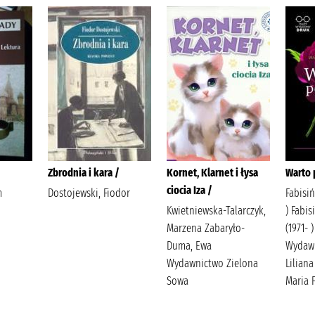
Zbrodnia i kara /
Kornet, Klarnet i łysa
Warto 
ciocia Iza /
m
Dostojewski, Fiodor
Fabisiń
Kwietniewska-Talarczyk,
) Fabis
Marzena Zabaryło-
(1971- 
Duma, Ewa
Wydawn
Wydawnictwo Zielona
Liliana
Sowa
Maria 