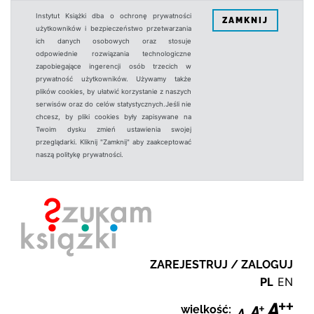
Instytut Książki dba o ochronę prywatności
ZAMKNIJ
użytkowników i bezpieczeństwo przetwarzania
ich danych osobowych oraz stosuje
odpowiednie rozwiązania technologiczne
zapobiegające ingerencji osób trzecich w
prywatność użytkowników. Używamy także
plików cookies, by ułatwić korzystanie z naszych
serwisów oraz do celów statystycznych.Jeśli nie
chcesz, by pliki cookies były zapisywane na
Twoim dysku zmień ustawienia swojej
przeglądarki. Kliknij "Zamknij" aby zaakceptować
naszą politykę prywatności.
ZAREJESTRUJ / ZALOGUJ
PL
EN
wielkość: