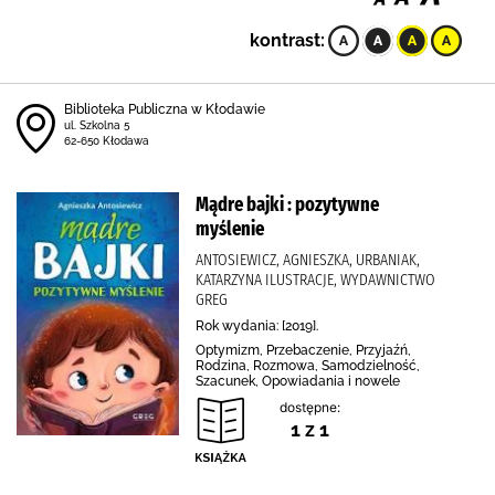
kontrast:
Biblioteka Publiczna w Kłodawie
ul. Szkolna 5
62-650 Kłodawa
Mądre bajki : pozytywne
myślenie
ANTOSIEWICZ, AGNIESZKA, URBANIAK,
KATARZYNA ILUSTRACJE, WYDAWNICTWO
GREG
Rok wydania: [2019].
Optymizm, Przebaczenie, Przyjaźń,
Rodzina, Rozmowa, Samodzielność,
Szacunek, Opowiadania i nowele
dostępne:
1 z 1