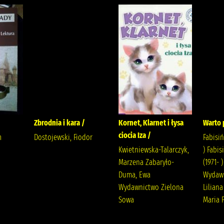
Zbrodnia i kara /
Kornet, Klarnet i łysa
Warto 
ciocia Iza /
m
Dostojewski, Fiodor
Fabisiń
Kwietniewska-Talarczyk,
) Fabis
Marzena Zabaryło-
(1971- 
Duma, Ewa
Wydawn
Wydawnictwo Zielona
Liliana
Sowa
Maria 