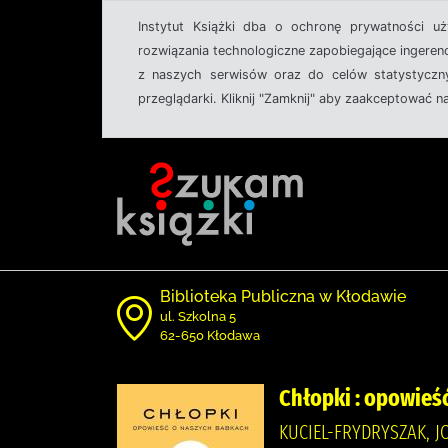
Instytut Książki dba o ochronę prywatności u
rozwiązania technologiczne zapobiegające ingeren
z naszych serwisów oraz do celów statystyczny
przeglądarki. Kliknij "Zamknij" aby zaakceptować n
Biblioteka Publiczna w Kłodawie
ul. Szkolna 5
62-650 Kłodawa
Chłopki : opowieś
KUCIEL-FRYDRYSZAK,