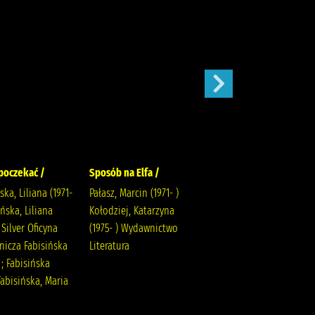
poczekać /
Sposób na Elfa /
Stefcia /
ska, Liliana (1971-
Pałasz, Marcin (1971- )
Adamek, Joanna Siwiec-
ińska, Liliana
Kołodziej, Katarzyna
Pater, Paulina Społeczny
) Silver Oficyna
(1975- ) Wydawnictwo
Instytut Wydawniczy
icza Fabisińska
Literatura
Znak
 ; Fabisińska
Fabisińska, Maria