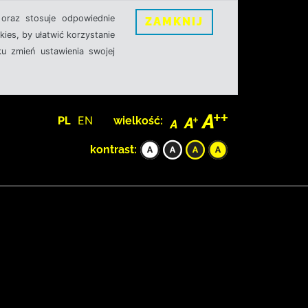
oraz stosuje odpowiednie
ZAMKNIJ
ies, by ułatwić korzystanie
u zmień ustawienia swojej
PL
EN
wielkość:
kontrast: