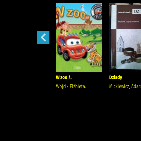
Potop /
W zoo /.
Dziady
Sienkiewicz, Henryk
Wójcik Elżbieta.
Mickiewicz, Ada