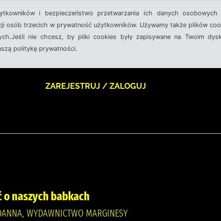
żytkowników i bezpieczeństwo przetwarzania ich danych osobowych 
cji osób trzecich w prywatność użytkowników. Używamy także plików cook
ch.Jeśli nie chcesz, by pliki cookies były zapisywane na Twoim dysk
aszą politykę prywatności.
ZAREJESTRUJ / ZALOGUJ
ć o naszych babkach
 JOANNA, WYDAWNICTWO MARGINESY