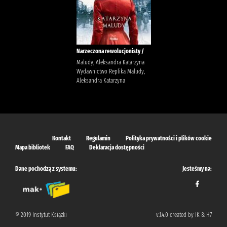
Narzeczona rewolucjonisty /
Maludy, Aleksandra Katarzyna
Wydawnictwo Replika Maludy,
Aleksandra Katarzyna
Kontakt
Regulamin
Polityka prywatności i plików cookie
Mapa bibliotek
FAQ
Deklaracja dostępności
Dane pochodzą z systemu:
Jesteśmy na:
© 2019 Instytut Książki
v.1.4.0 created by IK & H7