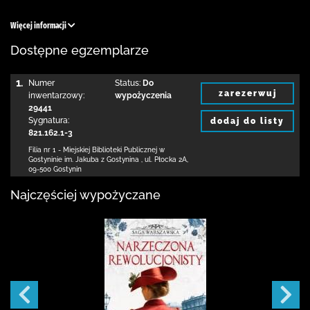
Więcej informacji
Dostępne egzemplarze
1.
Numer
Status:
Do
zarezerwuj
inwentarzowy:
wypożyczenia
29441
Sygnatura:
dodaj do listy
821.162.1-3
Filia nr 1 - Miejskiej Biblioteki Publicznej
w
Gostyninie im. Jakuba z Gostynina
,
ul. Płocka 2A
,
09-500 Gostynin
Najczęściej wypożyczane