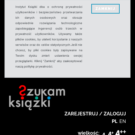
Instytut Książki dba o ochronę prywatności
ZAMKNIJ
użytkowników i bezpieczeństwo przetwarzania
ich danych osobowych oraz stosuje
odpowiednie rozwiązania technologiczne
zapobiegające ingerencji osób trzecich w
prywatność użytkowników. Używamy także
plików cookies, by ułatwić korzystanie z naszych
serwisów oraz do celów statystycznych.Jeśli nie
chcesz, by pliki cookies były zapisywane na
Twoim dysku zmień ustawienia swojej
przeglądarki. Kliknij "Zamknij" aby zaakceptować
naszą politykę prywatności.
ZAREJESTRUJ / ZALOGUJ
PL
EN
wielkość: