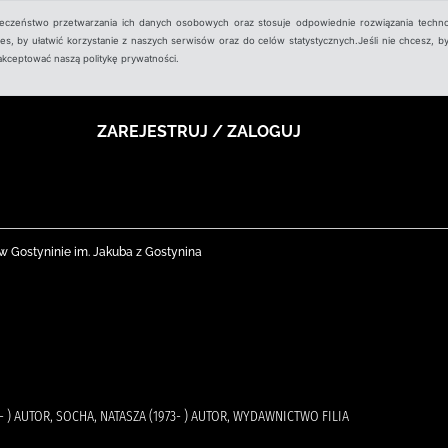
ieczeństwo przetwarzania ich danych osobowych oraz stosuje odpowiednie rozwiązania techno
, by ułatwić korzystanie z naszych serwisów oraz do celów statystycznych.Jeśli nie chcesz, by
aakceptować naszą politykę prywatności.
ZAREJESTRUJ / ZALOGUJ
nej w Gostyninie im. Jakuba z Gostynina
 ) AUTOR, SOCHA, NATASZA (1973- ) AUTOR, WYDAWNICTWO FILIA