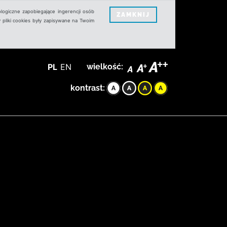
logiczne zapobiegające ingerencji osób
ZAMKNIJ
 pliki cookies były zapisywane na Twoim
PL
EN
wielkość:
kontrast: