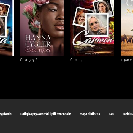
Córki tęczy /
Carmen /
Najwięks
egulamin
Polityka prywatności i plików cookie
Mapa bibliotek
FAQ
Deklar