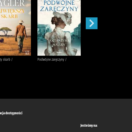
zy skarb /
Podwójne zaręczyny /
Apetyt na miłość /
acja dostępności
Jesteśmy na: