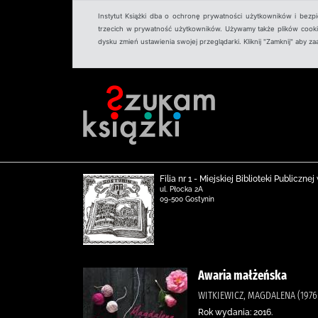
Instytut Książki dba o ochronę prywatności użytkowników i bezp
trzecich w prywatność użytkowników. Używamy także plików cookies
dysku zmień ustawienia swojej przeglądarki. Kliknij "Zamknij" aby z
Filia nr 1 - Miejskiej Biblioteki Publicz
ul. Płocka 2A
09-500 Gostynin
Awaria małżeńska
WITKIEWICZ, MAGDALENA (1976-
Rok wydania: 2016.