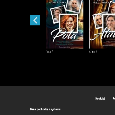
Małżeńskie więzi /
Pola /
Alina /
Kontakt
R
Dane pochodzą z systemu: