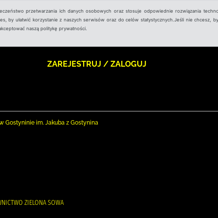
ieczeństwo przetwarzania ich danych osobowych oraz stosuje odpowiednie rozwiązania techno
, by ułatwić korzystanie z naszych serwisów oraz do celów statystycznych.Jeśli nie chcesz, by
aakceptować naszą politykę prywatności.
ZAREJESTRUJ / ZALOGUJ
nej w Gostyninie im. Jakuba z Gostynina
WNICTWO ZIELONA SOWA