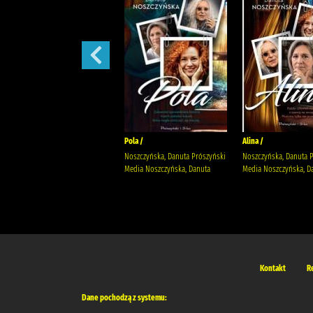
Małżeńskie więzi /
Pola /
Alina /
Maludy, Aleksandra Katarzyna
Noszczyńska, Danuta Prószyński
Noszczyńska, Danuta 
Wydawnictwo Replika Maludy,
Media Noszczyńska, Danuta
Media Noszczyńska, D
Aleksandra Katarzyna
Kontakt
R
Dane pochodzą z systemu: