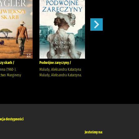
zy skarb /
Podwójne zaręczyny /
Apetyt na miłość /
anna (1960-).
Maludy, Aleksandra Katarzyna
Nowik, Marta (pisarka)
two Marginesy
Maludy, Aleksandra Katarzyna.
Wydawnictwo Szara Godzina
acja dostępności
Jesteśmy na: