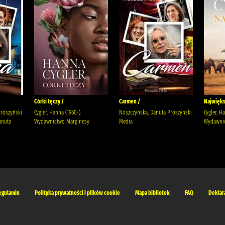
Córki tęczy /
Carmen /
Najwięks
Prószyński
Cygler, Hanna (1960-).
Noszczyńska, Danuta Prószyński
Cygler, H
anuta
Wydawnictwo Marginesy
Media
Wydawnic
egulamin
Polityka prywatności i plików cookie
Mapa bibliotek
FAQ
Deklar