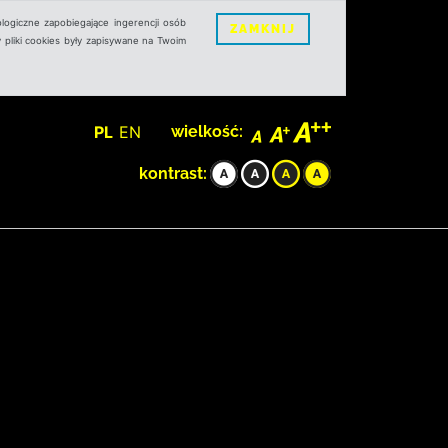
logiczne zapobiegające ingerencji osób
ZAMKNIJ
 pliki cookies były zapisywane na Twoim
PL
EN
wielkość:
kontrast: