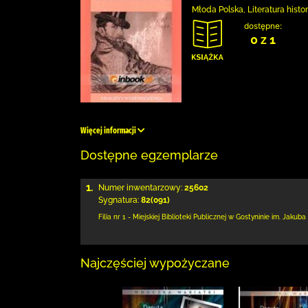
Młoda Polska, Literatura histo
dostępne:
0 z 1
Więcej informacji
Dostępne egzemplarze
1.
Numer inwentarzowy:
25602
Sygnatura:
82(091)
Filia nr 1 - Miejskiej Biblioteki Publicznej
w Gostyninie im. Jakuba
Najczęściej wypożyczane