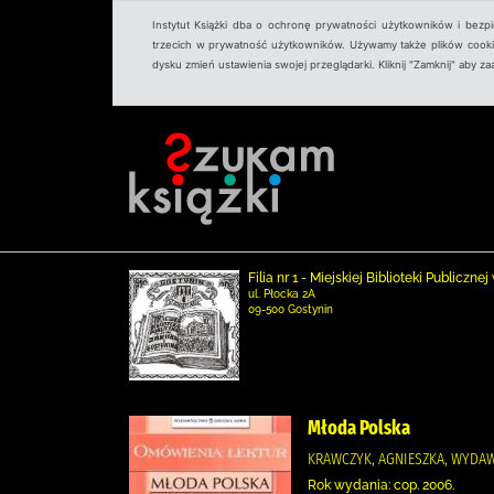
Instytut Książki dba o ochronę prywatności użytkowników i bezp
trzecich w prywatność użytkowników. Używamy także plików cookies
dysku zmień ustawienia swojej przeglądarki. Kliknij "Zamknij" aby z
Filia nr 1 - Miejskiej Biblioteki Publicz
ul. Płocka 2A
09-500 Gostynin
Młoda Polska
KRAWCZYK, AGNIESZKA, WYDA
Rok wydania: cop. 2006.