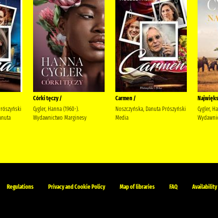
Córki tęczy /
Carmen /
Najwięks
Prószyński
Cygler, Hanna (1960-).
Noszczyńska, Danuta Prószyński
Cygler, H
anuta
Wydawnictwo Marginesy
Media
Wydawnic
Regulations
Privacy and Cookie Policy
Map of libraries
FAQ
Availability