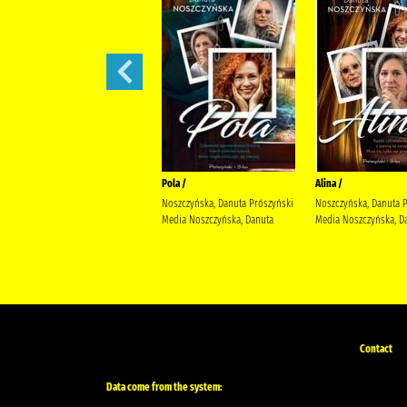
Małżeńskie więzi /
Pola /
Alina /
Maludy, Aleksandra Katarzyna
Noszczyńska, Danuta Prószyński
Noszczyńska, Danuta 
Wydawnictwo Replika Maludy,
Media Noszczyńska, Danuta
Media Noszczyńska, D
Aleksandra Katarzyna
Contact
Data come from the system: