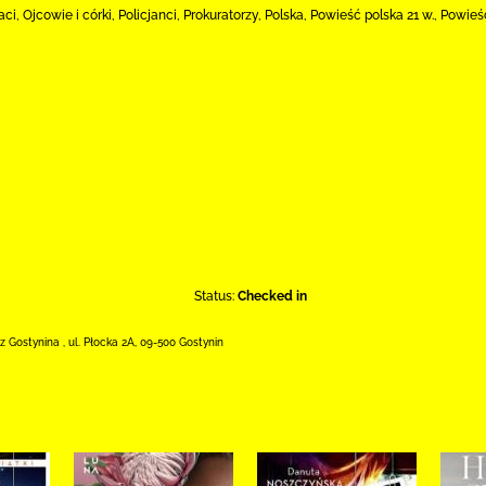
i, Ojcowie i córki, Policjanci, Prokuratorzy, Polska, Powieść polska 21 w., Powi
Status:
Checked in
 z Gostynina
,
ul. Płocka 2A
,
09-500 Gostynin