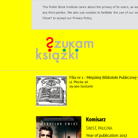
The Polish Book Institute cares about the privacy of its users, as w
any third parties. We also use cookies to facilitate the use of our
Close? to accept our Privacy Policy.
Filia nr 1 - Miejskiej Biblioteki Publicz
ul. Płocka 2A
09-500 Gostynin
Komisarz
ŚWIST, PAULINA.
Year of publication: 2017.