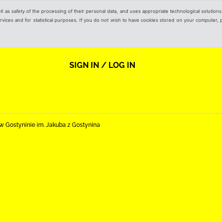
ell as safety of the processing of their personal data, and uses appropriate technological solution
 services and for statistical purposes. If you do not wish to have cookies stored on your computer,
SIGN IN / LOG IN
nej w Gostyninie im. Jakuba z Gostynina