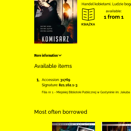
Handel kobietami, Ludzie bogac
available:
1 from 1
More information
Available items
1.
Accession:
31769
Signature:
821.162.1-3
Filia nr 1 - Miejskiej Biblioteki Publicznej
w Gostyninie im. Jakuba
Most often borrowed