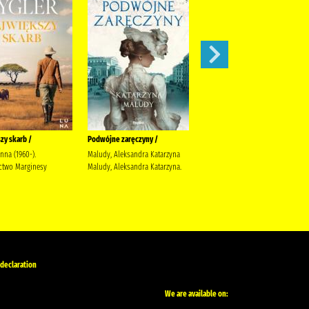
zy skarb /
Podwójne zaręczyny /
Apetyt na miłość /
anna (1960-).
Maludy, Aleksandra Katarzyna
Nowik, Marta (pisarka)
two Marginesy
Maludy, Aleksandra Katarzyna.
Wydawnictwo Szara Godzina
 declaration
We are available on: