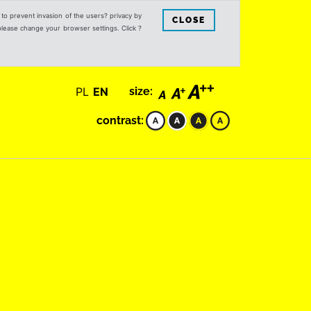
s to prevent invasion of the users? privacy by
CLOSE
 please change your browser settings. Click ?
PL
EN
size:
contrast: