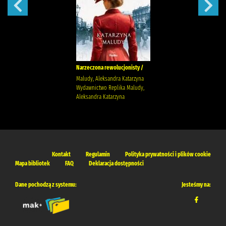
Narzeczona rewolucjonisty /
Maludy, Aleksandra Katarzyna
Wydawnictwo Replika Maludy,
Aleksandra Katarzyna
Kontakt
Regulamin
Polityka prywatności i plików cookie
Mapa bibliotek
FAQ
Deklaracja dostępności
Dane pochodzą z systemu:
Jesteśmy na: