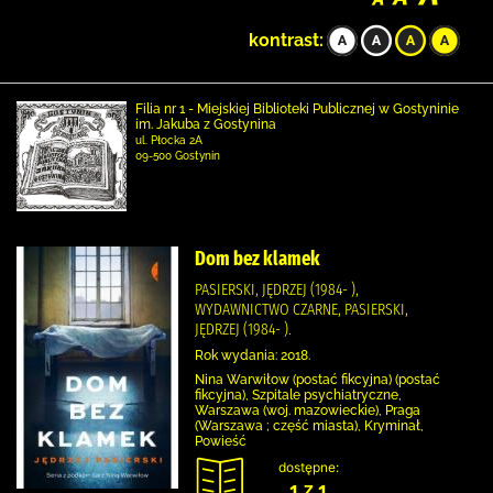
kontrast:
Filia nr 1 - Miejskiej Biblioteki Publicznej w Gostyninie
im. Jakuba z Gostynina
ul. Płocka 2A
09-500 Gostynin
Dom bez klamek
PASIERSKI, JĘDRZEJ (1984- ),
WYDAWNICTWO CZARNE, PASIERSKI,
JĘDRZEJ (1984- ).
Rok wydania: 2018.
Nina Warwiłow (postać fikcyjna) (postać
fikcyjna), Szpitale psychiatryczne,
Warszawa (woj. mazowieckie), Praga
(Warszawa ; część miasta), Kryminał,
Powieść
dostępne:
1 z 1