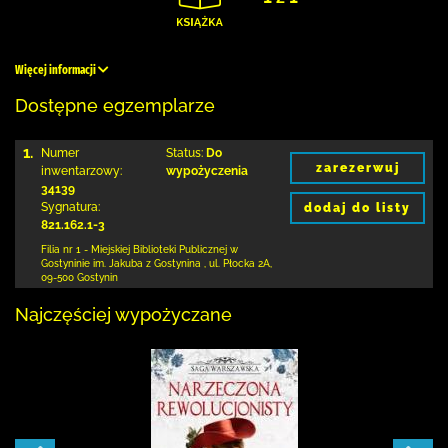
Więcej informacji
Dostępne egzemplarze
1.
Numer
Status:
Do
zarezerwuj
inwentarzowy:
wypożyczenia
34139
Sygnatura:
dodaj do listy
821.162.1-3
Filia nr 1 - Miejskiej Biblioteki Publicznej
w
Gostyninie im. Jakuba z Gostynina
,
ul. Płocka 2A
,
09-500 Gostynin
Najczęściej wypożyczane