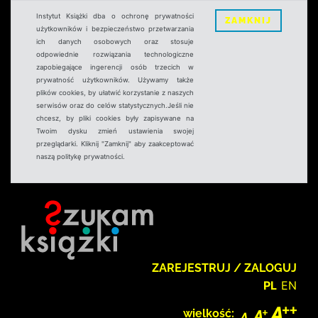
Instytut Książki dba o ochronę prywatności
ZAMKNIJ
użytkowników i bezpieczeństwo przetwarzania
ich danych osobowych oraz stosuje
odpowiednie rozwiązania technologiczne
zapobiegające ingerencji osób trzecich w
prywatność użytkowników. Używamy także
plików cookies, by ułatwić korzystanie z naszych
serwisów oraz do celów statystycznych.Jeśli nie
chcesz, by pliki cookies były zapisywane na
Twoim dysku zmień ustawienia swojej
przeglądarki. Kliknij "Zamknij" aby zaakceptować
naszą politykę prywatności.
ZAREJESTRUJ / ZALOGUJ
PL
EN
wielkość: