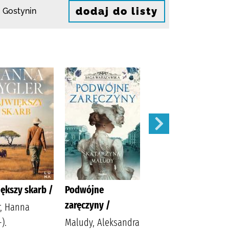
dodaj do listy
 Gostynin
ększy skarb /
Podwójne
Apetyt na miłość /
zaręczyny /
r, Hanna
Nowik, Marta
).
Maludy, Aleksandra
(pisarka)