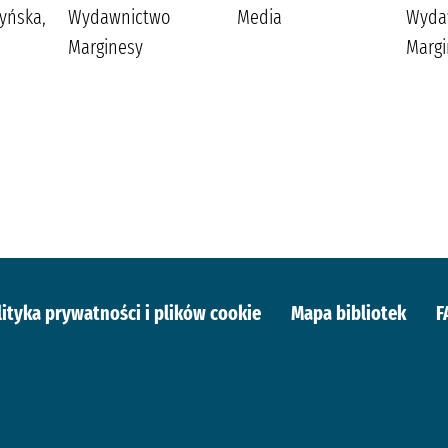
yńska,
Wydawnictwo
Media
Wyda
Marginesy
Margi
lityka prywatności i plików cookie
Mapa bibliotek
F