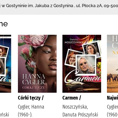
j
w Gostyninie im. Jakuba z Gostynina
,
ul. Płocka 2A
,
09-500
ne
Córki tęczy /
Carmen /
Najwi
Cygler, Hanna
Noszczyńska,
Cygle
yński
(1960-).
Danuta Prószyński
(1960-