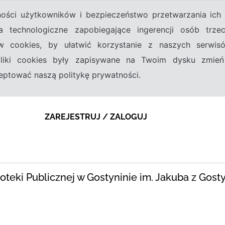
tności użytkowników i bezpieczeństwo przetwarzania ic
a technologiczne zapobiegające ingerencji osób trz
w cookies, by ułatwić korzystanie z naszych serwi
 pliki cookies były zapisywane na Twoim dysku zmień
kceptować naszą politykę prywatności.
ZAREJESTRUJ / ZALOGUJ
blioteki Publicznej w Gostyninie im. Jakuba z Gost