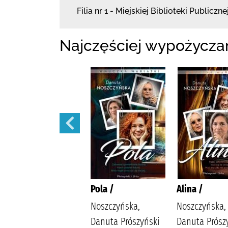
Filia nr 1 - Miejskiej Biblioteki Publiczne
Najczęściej wypożycza
Małżeńskie więzi /
Pola /
Alina /
Maludy, Aleksandra
Noszczyńska,
Noszczyńska,
Katarzyna
Danuta Prószyński
Danuta Prósz