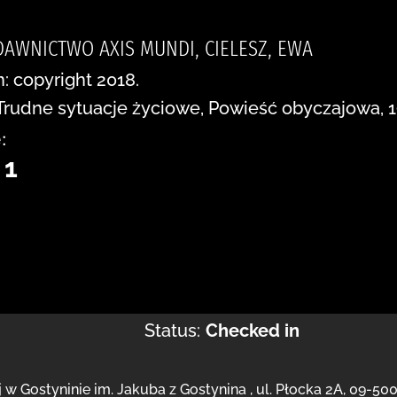
DAWNICTWO AXIS MUNDI, CIELESZ, EWA
n: copyright 2018.
Trudne sytuacje życiowe, Powieść obyczajowa, 
:
 1
Status:
Checked in
j
w Gostyninie im. Jakuba z Gostynina
,
ul. Płocka 2A
,
09-500