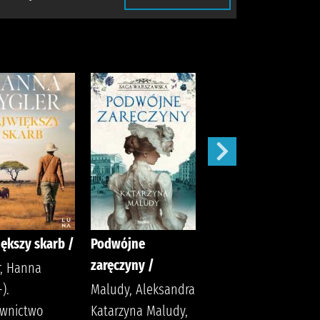
ększy skarb /
Podwójne
Apetyt na miłość /
zaręczyny /
r, Hanna
Nowik, Marta
).
Maludy, Aleksandra
(pisarka)
wnictwo
Katarzyna Maludy,
Wydawnictwo Szara