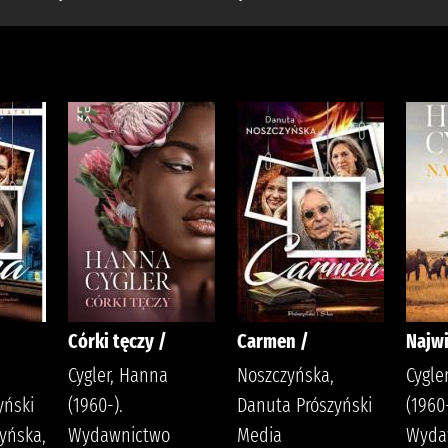
Córki tęczy /
Carmen /
Najwi
Cygler, Hanna
Noszczyńska,
Cygle
yński
(1960-).
Danuta Prószyński
(1960-
yńska,
Wydawnictwo
Media
Wyda