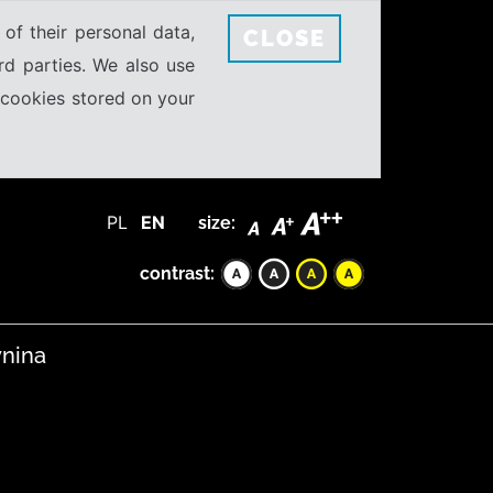
 of their personal data,
CLOSE
rd parties. We also use
e cookies stored on your
PL
EN
size:
contrast:
ynina