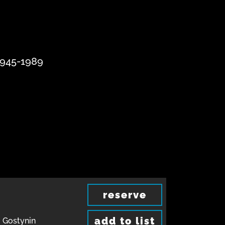
1945-1989
reserve
add to list
 Gostynin