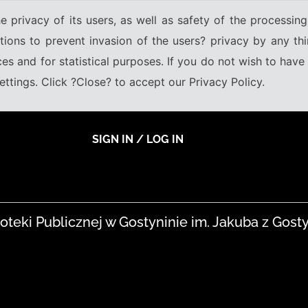
e privacy of its users, as well as safety of the processing
tions to prevent invasion of the users? privacy by any thi
ices and for statistical purposes. If you do not wish to hav
tings. Click ?Close? to accept our Privacy Policy.
SIGN IN / LOG IN
blioteki Publicznej w Gostyninie im. Jakuba z Gost