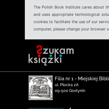
The Polish Book Institute cares about th
and uses appropriate technological solu
cookies to facilitate the use of our serv
computer, please change your browser set
Filia nr 1 - Miejskiej Bi
ul. Płocka 2A
09-500 Gostynin