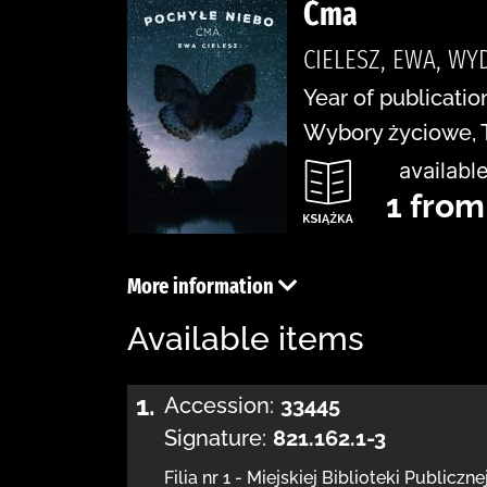
Ćma
CIELESZ, EWA, WY
Year of publicatio
Wybory życiowe, 
available
1 from
More information
Available items
1.
Accession:
33445
Signature:
821.162.1-3
Filia nr 1 - Miejskiej Biblioteki Publiczne