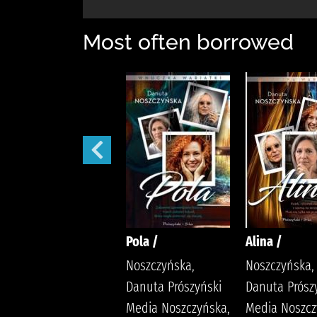
Most often borrowed
Małżeńskie więzi /
Pola /
Alina /
Maludy, Aleksandra
Noszczyńska,
Noszczyńska,
Katarzyna
Danuta Prószyński
Danuta Prósz
Wydawnictwo
Media Noszczyńska,
Media Noszcz