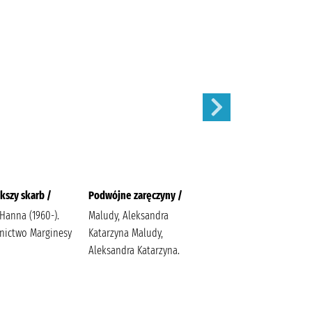
kszy skarb /
Podwójne zaręczyny /
Apetyt na miłość /
 Hanna (1960-).
Maludy, Aleksandra
Nowik, Marta (pisarka)
ictwo Marginesy
Katarzyna Maludy,
Wydawnictwo Szara
Aleksandra Katarzyna.
Godzina