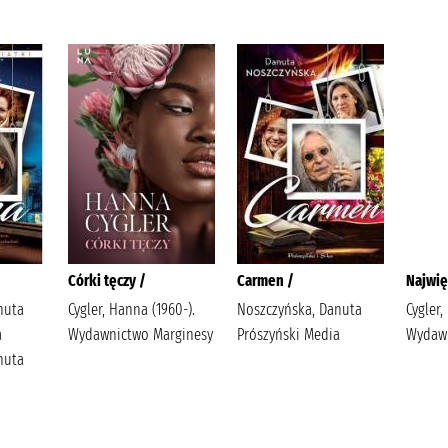
Córki tęczy /
Carmen /
Najwię
nuta
Cygler, Hanna (1960-).
Noszczyńska, Danuta
Cygler,
a
Wydawnictwo Marginesy
Prószyński Media
Wydawn
nuta