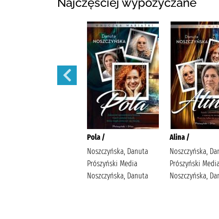
Najczęściej wypożyczane
Małżeńskie więzi /
Pola /
Alina /
Maludy, Aleksandra
Noszczyńska, Danuta
Noszczyńska, Da
Katarzyna Wydawnictwo
Prószyński Media
Prószyński Medi
Replika Maludy,
Noszczyńska, Danuta
Noszczyńska, Da
Aleksandra Katarzyna