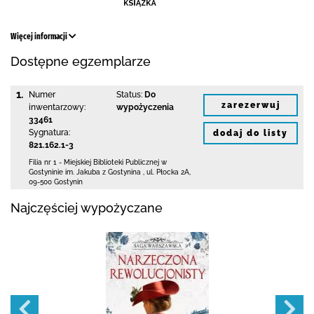
Więcej informacji
Dostępne egzemplarze
1.
Numer
Status:
Do
zarezerwuj
inwentarzowy:
wypożyczenia
33461
Sygnatura:
dodaj do listy
821.162.1-3
Filia nr 1 - Miejskiej Biblioteki Publicznej
w
Gostyninie im. Jakuba z Gostynina
,
ul. Płocka 2A
,
09-500 Gostynin
Najczęściej wypożyczane