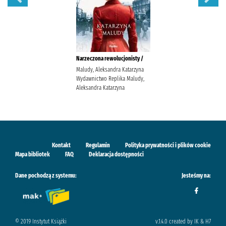
Narzeczona rewolucjonisty /
Maludy, Aleksandra Katarzyna
Wydawnictwo Replika Maludy,
Aleksandra Katarzyna
Kontakt
Regulamin
Polityka prywatności i plików cookie
Mapa bibliotek
FAQ
Deklaracja dostępności
Dane pochodzą z systemu:
Jesteśmy na:
© 2019 Instytut Książki
v.1.4.0 created by IK & H7