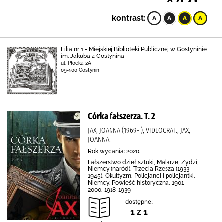
kontrast:
Filia nr 1 - Miejskiej Biblioteki Publicznej w Gostyninie
im. Jakuba z Gostynina
ul. Płocka 2A
09-500 Gostynin
Córka fałszerza. T. 2
JAX, JOANNA (1969- ), VIDEOGRAF., JAX,
JOANNA.
Rok wydania: 2020.
Fałszerstwo dzieł sztuki, Malarze, Żydzi,
Niemcy (naród), Trzecia Rzesza (1933-
1945), Okultyzm, Policjanci i policjantki,
Niemcy, Powieść historyczna, 1901-
2000, 1918-1939
dostępne:
1 z 1