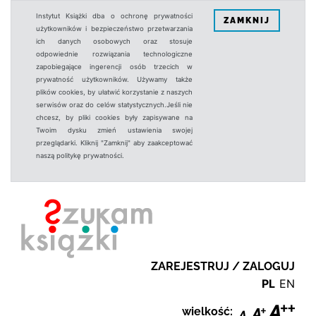
Instytut Książki dba o ochronę prywatności
ZAMKNIJ
użytkowników i bezpieczeństwo przetwarzania
ich danych osobowych oraz stosuje
odpowiednie rozwiązania technologiczne
zapobiegające ingerencji osób trzecich w
prywatność użytkowników. Używamy także
plików cookies, by ułatwić korzystanie z naszych
serwisów oraz do celów statystycznych.Jeśli nie
chcesz, by pliki cookies były zapisywane na
Twoim dysku zmień ustawienia swojej
przeglądarki. Kliknij "Zamknij" aby zaakceptować
naszą politykę prywatności.
ZAREJESTRUJ / ZALOGUJ
PL
EN
wielkość: