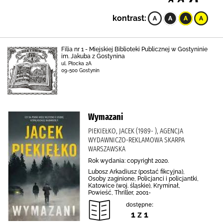
kontrast:
Filia nr 1 - Miejskiej Biblioteki Publicznej w Gostyninie
im. Jakuba z Gostynina
ul. Płocka 2A
09-500 Gostynin
Wymazani
PIEKIEŁKO, JACEK (1989- ), AGENCJA
WYDAWNICZO-REKLAMOWA SKARPA
WARSZAWSKA
Rok wydania: copyright 2020.
Lubosz Arkadiusz (postać fikcyjna),
Osoby zaginione, Policjanci i policjantki,
Katowice (woj. śląskie), Kryminał,
Powieść, Thriller, 2001-
dostępne:
1 z 1