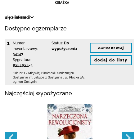
Więcej informacji
Dostępne egzemplarze
1.
Numer
Status:
Do
zarezerwuj
inwentarzowy:
wypożyczenia
34147
Sygnatura:
dodaj do listy
821.162.1-3
Filia nr 1 - Miejskiej Biblioteki Publicznej
w
Gostyninie im. Jakuba z Gostynina
,
ul. Płocka 2A
,
09-500 Gostynin
Najczęściej wypożyczane