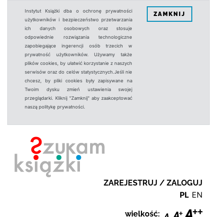
Instytut Książki dba o ochronę prywatności
ZAMKNIJ
użytkowników i bezpieczeństwo przetwarzania
ich danych osobowych oraz stosuje
odpowiednie rozwiązania technologiczne
zapobiegające ingerencji osób trzecich w
prywatność użytkowników. Używamy także
plików cookies, by ułatwić korzystanie z naszych
serwisów oraz do celów statystycznych.Jeśli nie
chcesz, by pliki cookies były zapisywane na
Twoim dysku zmień ustawienia swojej
przeglądarki. Kliknij "Zamknij" aby zaakceptować
naszą politykę prywatności.
ZAREJESTRUJ / ZALOGUJ
PL
EN
wielkość: