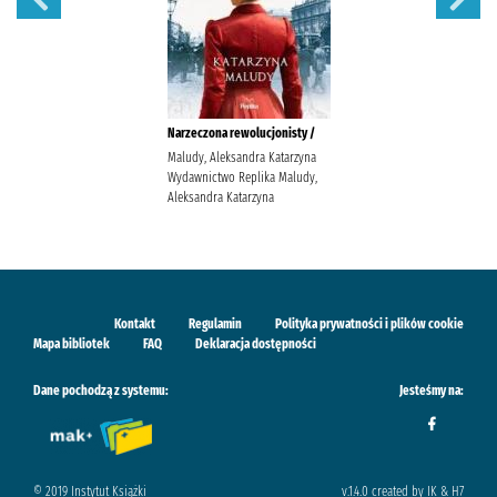
Narzeczona rewolucjonisty /
Maludy, Aleksandra Katarzyna
Wydawnictwo Replika Maludy,
Aleksandra Katarzyna
Kontakt
Regulamin
Polityka prywatności i plików cookie
Mapa bibliotek
FAQ
Deklaracja dostępności
Dane pochodzą z systemu:
Jesteśmy na:
© 2019 Instytut Książki
v.1.4.0 created by IK & H7