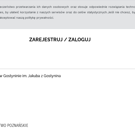
ieczeństwo przetwarzania ich danych osobowych oraz stosuje odpowiednie rozwiązania techno
, by ułatwić korzystanie z naszych serwisów oraz do celów statystycznych.Jeśli nie chcesz, by
aakceptować naszą politykę prywatności.
ZAREJESTRUJ / ZALOGUJ
nej w Gostyninie im. Jakuba z Gostynina
TWO POZNAŃSKIE