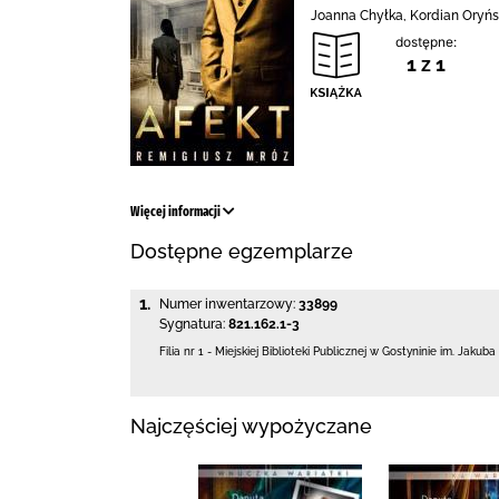
Joanna Chyłka, Kordian Oryńsk
dostępne:
1 z 1
Więcej informacji
Dostępne egzemplarze
1.
Numer inwentarzowy:
33899
Sygnatura:
821.162.1-3
Filia nr 1 - Miejskiej Biblioteki Publicznej
w Gostyninie im. Jakuba
Najczęściej wypożyczane