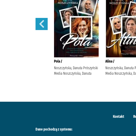
Małżeńskie więzi /
Pola /
Alina /
Maludy, Aleksandra Katarzyna
Noszczyńska, Danuta Prószyński
Noszczyńska, Danuta 
Wydawnictwo Replika Maludy,
Media Noszczyńska, Danuta
Media Noszczyńska, D
Aleksandra Katarzyna
Kontakt
R
Dane pochodzą z systemu: