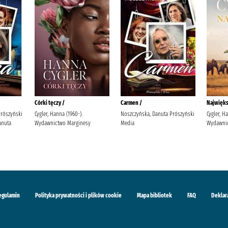
Córki tęczy /
Carmen /
Najwięks
Prószyński
Cygler, Hanna (1960-).
Noszczyńska, Danuta Prószyński
Cygler, H
anuta
Wydawnictwo Marginesy
Media
Wydawnic
egulamin
Polityka prywatności i plików cookie
Mapa bibliotek
FAQ
Deklar