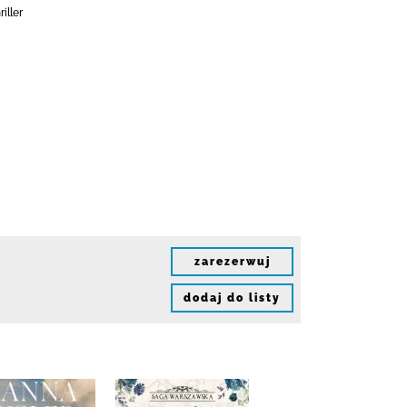
iller
zarezerwuj
dodaj do listy