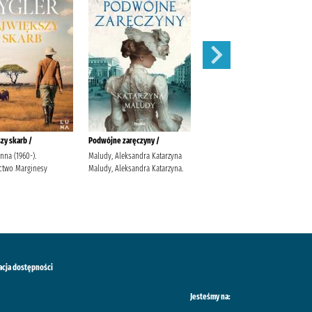
zy skarb /
Podwójne zaręczyny /
Apetyt na miłość /
anna (1960-).
Maludy, Aleksandra Katarzyna
Nowik, Marta (pisarka)
two Marginesy
Maludy, Aleksandra Katarzyna.
Wydawnictwo Szara Godzina
acja dostępności
Jesteśmy na: