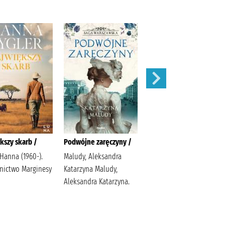
kszy skarb /
Podwójne zaręczyny /
Apetyt na miłość /
 Hanna (1960-).
Maludy, Aleksandra
Nowik, Marta (pisarka)
ictwo Marginesy
Katarzyna Maludy,
Wydawnictwo Szara
Aleksandra Katarzyna.
Godzina