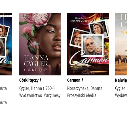
Córki tęczy /
Carmen /
Najwię
nuta
Cygler, Hanna (1960-).
Noszczyńska, Danuta
Cygler,
a
Wydawnictwo Marginesy
Prószyński Media
Wydawn
nuta