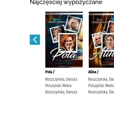
Najczęściej wypożyczane
Małżeńskie więzi /
Pola /
Alina /
Maludy, Aleksandra
Noszczyńska, Danuta
Noszczyńska, Da
Katarzyna Wydawnictwo
Prószyński Media
Prószyński Medi
Replika Maludy,
Noszczyńska, Danuta
Noszczyńska, Da
Aleksandra Katarzyna