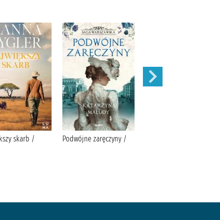
kszy skarb /
Podwójne zaręczyny /
Apetyt na miłość /